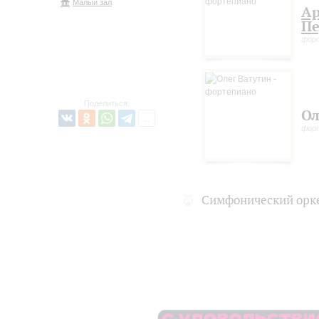
Малый зал
А
Пе
фор
Поделиться:
Ол
фор
Симфонический орк