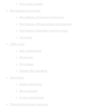
Ресторан и кафе
Фестивали и гастроли
Фестиваль «Площадь Искусств»
Фестиваль «Музыкальная коллекция»
Фестиваль «Барокко в белую ночь»
Гастроли
СМИ о нас
Все публикации
Рецензии
Интервью
Время Шостаковича
Партнеры
Наши партнеры
Фотогалерея
Стать партнером
Просветительские проекты