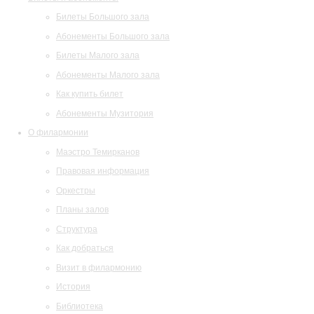
Билеты Большого зала
Абонементы Большого зала
Билеты Малого зала
Абонементы Малого зала
Как купить билет
Абонементы Музитория
О филармонии
Маэстро Темирканов
Правовая информация
Оркестры
Планы залов
Структура
Как добраться
Визит в филармонию
История
Библиотека