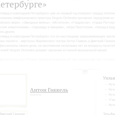
етербурге»
лливуд в новогоднем Петербурге» уже не первый год покоряет сердца поклон
олнении симфонического оркестра Singolo Orchestra прозвучат саундтреки из
ибского моря», «Звездные войны», «Мстители», «Гладиатор», «Гарри Поттер
ссия невыполнима», «Однажды в Америке», «Игра Престолов», «Назад в буд
гих других.
лливуд в новогоднем Петербурге» это по-настоящему завораживающее зрел
оры проекта – виртуозы Мариинского театра Антон Гаккель и Дмитрий Ганенк
фессионалы своего дела, на протяжении нескольких лет их концерты посетил
телей! Singolo Orchestra добавят звучанию истинной музыкальной магии!
фоническое шоу XXI века: мощный выверенный звук, магический свет и атмо
цертного зала Петербурга!
Уиль
Музы
Антон Гаккель
Музы
дирижер
Музы
«Гар
Музы
Эльф