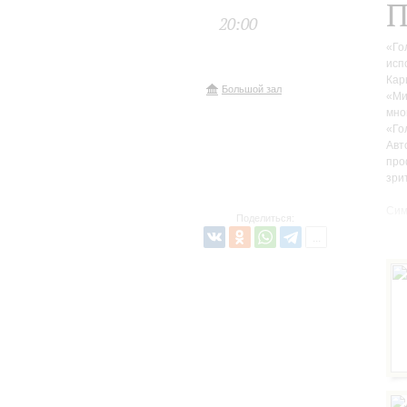
П
20:00
«Го
исп
Кар
Большой зал
«Ми
мно
«Го
Авт
про
зри
Сим
Поделиться:
кон