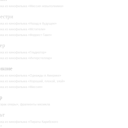
ка из кинофильма «Миссия невыполнима»
естри
ка из кинофильма «Назад в будущее»
ка из кинофильма «Мстители»
ка из кинофильма «Форрест Гамп»
ер
ка из кинофильма «Гладиатор»
ка из кинофильма «Интерстеллар»
иконе
ка из кинофильма «Однажды в Америке»
ка из кинофильма «Хороший, плохой, злой»
ка из кинофильма «Миссия»
р
зрак оперы», фрагменты мюзикла
ьт
ка из кинофильма «Пираты Карибского
я»