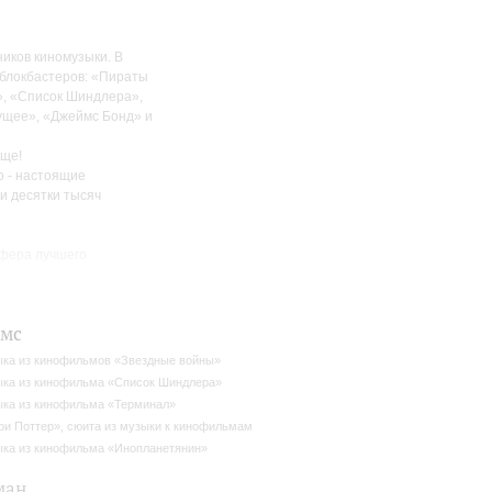
ников киномузыки. В
 блокбастеров: «Пираты
», «Список Шиндлера»,
ущее», «Джеймс Бонд» и
ище!
о - настоящие
и десятки тысяч
сфера лучшего
ямс
ка из кинофильмов «Звездные войны»
ка из кинофильма «Список Шиндлера»
ка из кинофильма «Терминал»
ри Поттер», сюита из музыки к кинофильмам
ка из кинофильма «Инопланетянин»
ман