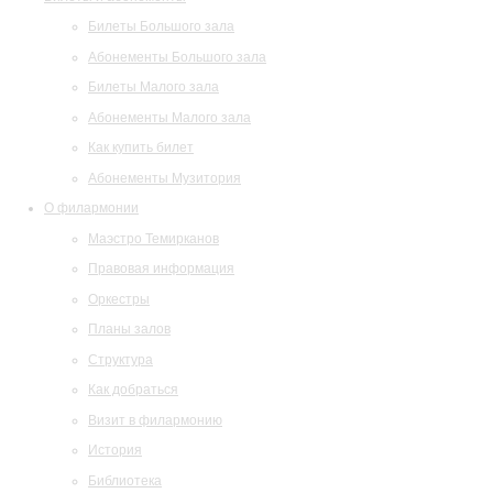
Билеты Большого зала
Абонементы Большого зала
Билеты Малого зала
Абонементы Малого зала
Как купить билет
Абонементы Музитория
О филармонии
Маэстро Темирканов
Правовая информация
Оркестры
Планы залов
Структура
Как добраться
Визит в филармонию
История
Библиотека