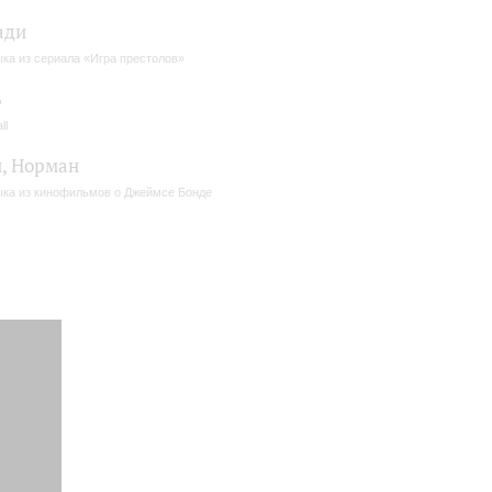
ади
ка из сериала «Игра престолов»
ь
ll
, Норман
ка из кинофильмов о Джеймсе Бонде