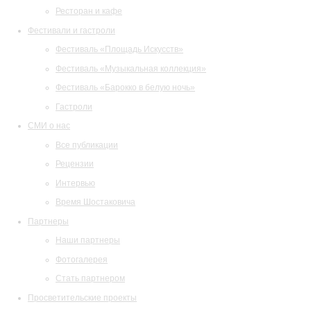
Ресторан и кафе
Фестивали и гастроли
Фестиваль «Площадь Искусств»
Фестиваль «Музыкальная коллекция»
Фестиваль «Барокко в белую ночь»
Гастроли
СМИ о нас
Все публикации
Рецензии
Интервью
Время Шостаковича
Партнеры
Наши партнеры
Фотогалерея
Стать партнером
Просветительские проекты