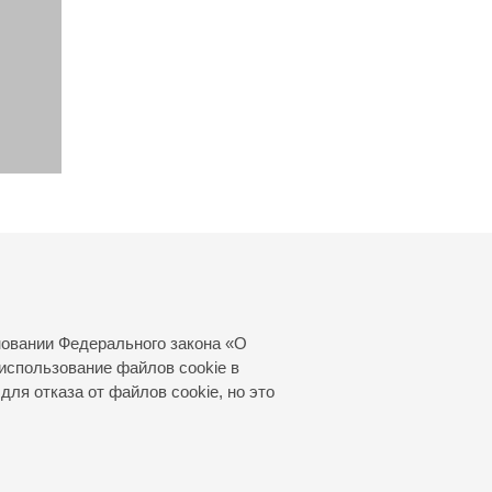
новании Федерального закона «О
использование файлов cookie в
для отказа от файлов cookie, но это
© 2000—2026
«Санкт-Петербургская
филармония им. Д.Д.Шостаковича»