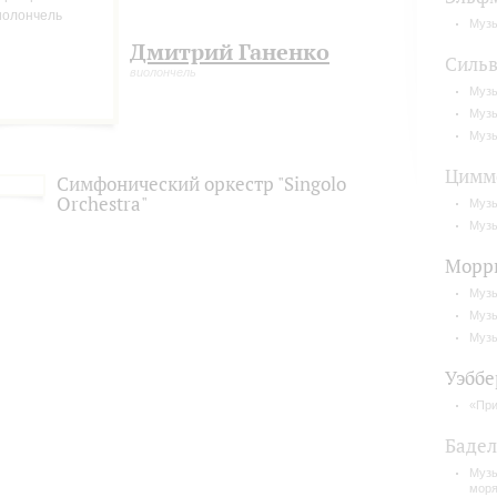
Музы
Дмитрий Ганенко
Сильв
виолончель
Музы
Музы
Музы
Цимм
Симфонический оркестр "Singolo
Orchestra"
Музы
Музы
Морр
Музы
Музы
Музы
Уэббе
«При
Бадел
Музы
мор