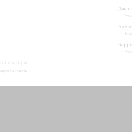
Джав
Музы
Адел
Skyfa
Барри
Музы
ганизаторы
одюсер А.Гаккель