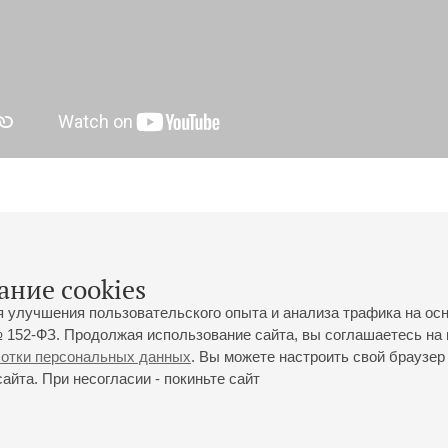
ание cookies
я улучшения пользовательского опыта и анализа трафика на ос
 152-ФЗ. Продолжая использование сайта, вы соглашаетесь на 
ботки персональных данных
. Вы можете настроить свой браузер 
йта. При несогласии - покиньте сайт
йловская ул., 2
Часы работы кассы Большого зала: с 11:00 до 20:30
0-01-80
Перерыв с 15:00 до 16:00
ий пр., 30
Часы работы кассы Малого зала: с 11:00 до 19:00