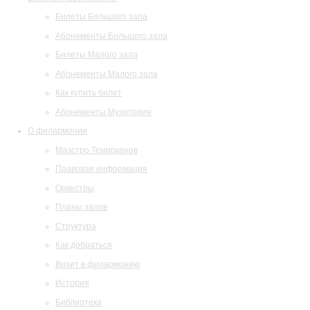
Билеты Большого зала
Абонементы Большого зала
Билеты Малого зала
Абонементы Малого зала
Как купить билет
Абонементы Музитория
О филармонии
Маэстро Темирканов
Правовая информация
Оркестры
Планы залов
Структура
Как добраться
Визит в филармонию
История
Библиотека