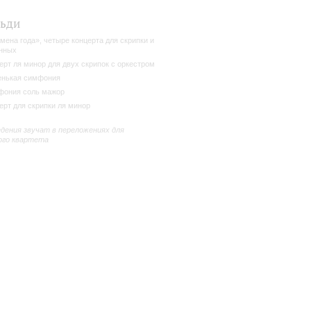
льди
мена года», четыре концерта для скрипки и
нных
ерт ля минор для двух скрипок с оркестром
нькая симфония
ония соль мажор
ерт для скрипки ля минор
дения звучат в переложениях для
ого квартета