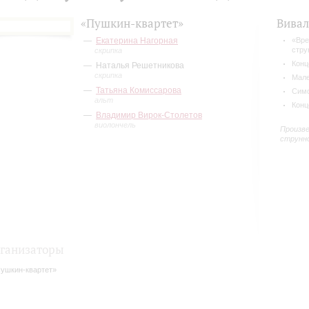
«Пушкин-квартет»
Вива
Екатерина Нагорная
«Вре
стру
скрипка
Конц
Наталья Решетникова
скрипка
Мале
Татьяна Комиссарова
Симф
альт
Конц
Владимир Вирок-Столетов
виолончель
Произве
струнн
ганизаторы
ушкин-квартет»