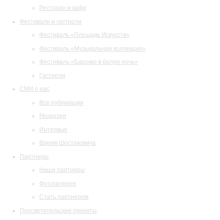
Ресторан и кафе
Фестивали и гастроли
Фестиваль «Площадь Искусств»
Фестиваль «Музыкальная коллекция»
Фестиваль «Барокко в белую ночь»
Гастроли
СМИ о нас
Все публикации
Рецензии
Интервью
Время Шостаковича
Партнеры
Наши партнеры
Фотогалерея
Стать партнером
Просветительские проекты