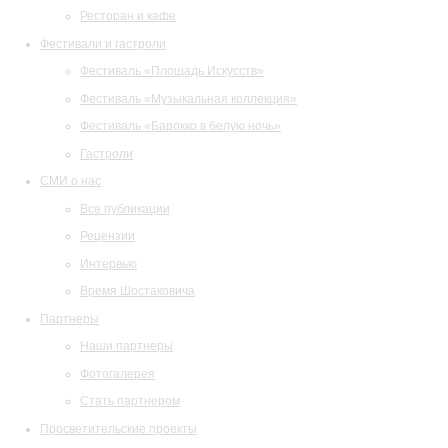
Ресторан и кафе
Фестивали и гастроли
Фестиваль «Площадь Искусств»
Фестиваль «Музыкальная коллекция»
Фестиваль «Барокко в белую ночь»
Гастроли
СМИ о нас
Все публикации
Рецензии
Интервью
Время Шостаковича
Партнеры
Наши партнеры
Фотогалерея
Стать партнером
Просветительские проекты