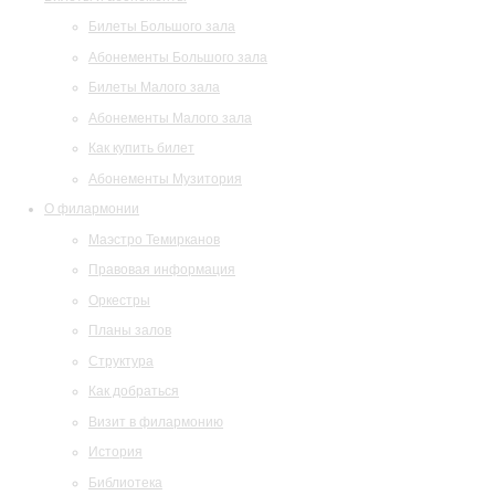
Билеты Большого зала
Абонементы Большого зала
Билеты Малого зала
Абонементы Малого зала
Как купить билет
Абонементы Музитория
О филармонии
Маэстро Темирканов
Правовая информация
Оркестры
Планы залов
Структура
Как добраться
Визит в филармонию
История
Библиотека