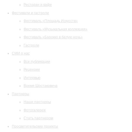
Ресторан и кафе
Фестивали и гастроли
Фестиваль «Площадь Искусств»
Фестиваль «Музыкальная коллекция»
Фестиваль «Барокко в белую ночь»
Гастроли
СМИ о нас
Все публикации
Рецензии
Интервью
Время Шостаковича
Партнеры
Наши партнеры
Фотогалерея
Стать партнером
Просветительские проекты