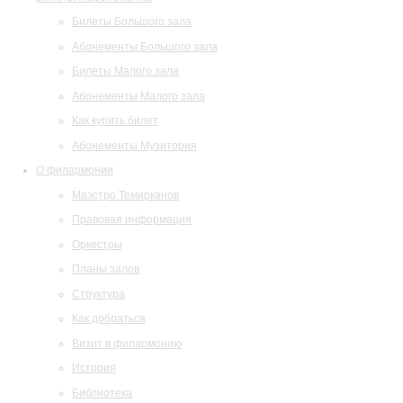
Билеты Большого зала
Абонементы Большого зала
Билеты Малого зала
Абонементы Малого зала
Как купить билет
Абонементы Музитория
О филармонии
Маэстро Темирканов
Правовая информация
Оркестры
Планы залов
Структура
Как добраться
Визит в филармонию
История
Библиотека