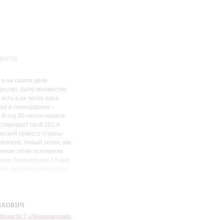
овича
 а на самом деле
щество, было множество
есть в их числе одна
ая и легендарная –
В год 80-летия начала
открывает свой 101-й
ческий оркестр страны
ексеев. Новый сезон, как
жение об ее основании
лием Луначарским 13 мая
рии организации концерт.
нграда – Санкт-
еру сочинения уже почти
акович
окадой и войной,
ония № 7 «Ленинградская»
ого оркестра