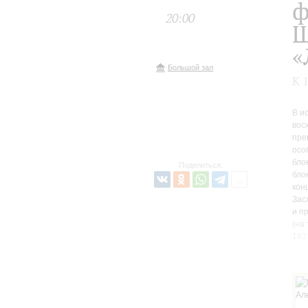
ф
20:00
Ш
«
Большой зал
К 
В и
вос
пре
осо
бло
Поделиться:
бло
кон
Зас
и п
(на
192
Ист
Пет
вос
час