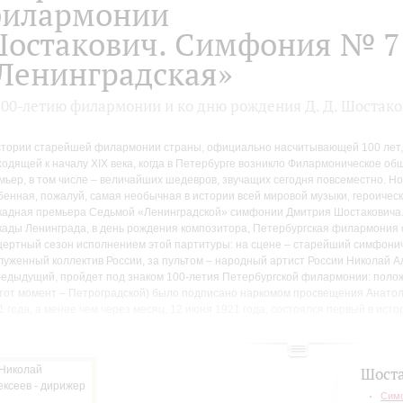
илармонии
остакович. Симфония № 7
Ленинградская»
100-летию филармонии и ко дню рождения Д. Д. Шостак
стории старейшей филармонии страны, официально насчитывающей 100 лет,
ходящей к началу XIX века, когда в Петербурге возникло Филармоническое об
мьер, в том числе – величайших шедевров, звучащих сегодня повсеместно. Но 
бенная, пожалуй, самая необычная в истории всей мировой музыки, героическ
кадная премьера Седьмой «Ленинградской» симфонии Дмитрия Шостаковича. 
кады Ленинграда, в день рождения композитора, Петербургская филармония 
цертный сезон исполнением этой партитуры: на сцене – старейший симфони
луженный коллектив России, за пультом – народный артист России Николай Ал
редыдущий, пройдет под знаком 100-летия Петербургской филармонии: поло
 тот момент – Петроградской) было подписано наркомом просвещения Анато
1 года, а менее чем через месяц, 12 июня 1921 года, состоялся первый в исто
ория создания и исполнения Седьмой симфонии неотделима от истории Лени
ербурга, филармонии и ее симфонических коллективов: ленинградскую премь
Шост
емьдесят лет назад ценой невероятных усилий осуществили изможденные бл
Симф
тично специально возвращенные с фронта музыканты Большого симфоническ