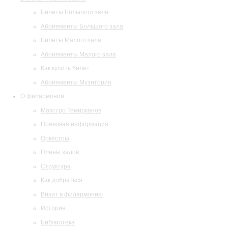
Билеты Большого зала
Абонементы Большого зала
Билеты Малого зала
Абонементы Малого зала
Как купить билет
Абонементы Музитория
О филармонии
Маэстро Темирканов
Правовая информация
Оркестры
Планы залов
Структура
Как добраться
Визит в филармонию
История
Библиотека