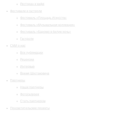
Ресторан и кафе
Фестивали и гастроли
Фестиваль «Площадь Искусств»
Фестиваль «Музыкальная коллекция»
Фестиваль «Барокко в белую ночь»
Гастроли
СМИ о нас
Все публикации
Рецензии
Интервью
Время Шостаковича
Партнеры
Наши партнеры
Фотогалерея
Стать партнером
Просветительские проекты