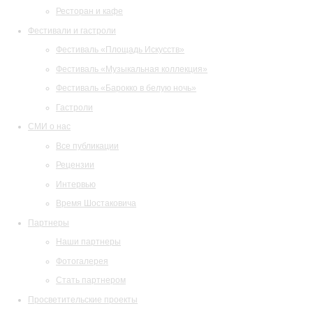
Ресторан и кафе
Фестивали и гастроли
Фестиваль «Площадь Искусств»
Фестиваль «Музыкальная коллекция»
Фестиваль «Барокко в белую ночь»
Гастроли
СМИ о нас
Все публикации
Рецензии
Интервью
Время Шостаковича
Партнеры
Наши партнеры
Фотогалерея
Стать партнером
Просветительские проекты