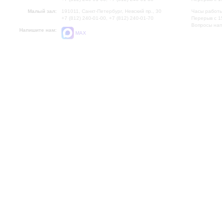
Малый зал:
191011, Санкт-Петербург, Невский пр., 30
Часы работы
+7 (812) 240-01-00, +7 (812) 240-01-70
Перерыв с 1
Вопросы на
Напишите нам:
MAX