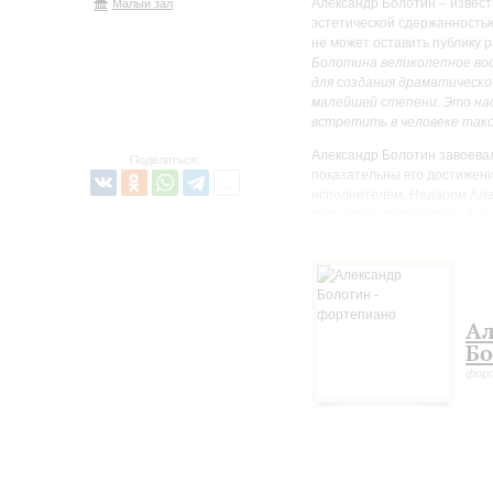
Александр Болотин – извест
Малый зал
эстетической сдержанностью
не может оставить публику 
Болотина великолепное воо
для создания драматическо
малейшей степени. Это на
встретить в человеке так
Александр Болотин завоева
Поделиться:
показательны его достижен
исполнителем. Недаром Але
польскому композитору. А п
диск с концертной записью 
Болотина. Лауреат премии 
конкурса «Молодые даровани
(Москва, 2015), именной сти
Ал
Бо
фор