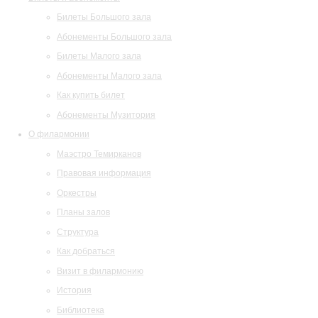
Билеты Большого зала
Абонементы Большого зала
Билеты Малого зала
Абонементы Малого зала
Как купить билет
Абонементы Музитория
О филармонии
Маэстро Темирканов
Правовая информация
Оркестры
Планы залов
Структура
Как добраться
Визит в филармонию
История
Библиотека