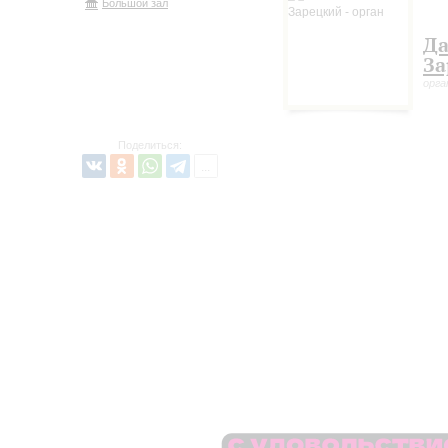
Большой зал
Да
За
орга
Поделиться: