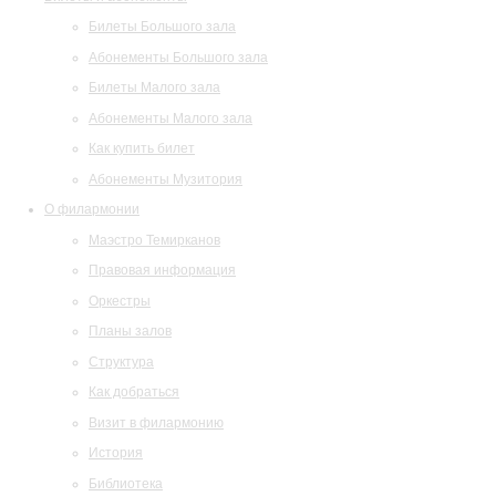
Билеты Большого зала
Абонементы Большого зала
Билеты Малого зала
Абонементы Малого зала
Как купить билет
Абонементы Музитория
О филармонии
Маэстро Темирканов
Правовая информация
Оркестры
Планы залов
Структура
Как добраться
Визит в филармонию
История
Библиотека