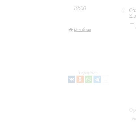
19:00
Со
Ел
Малый зал
Поделиться:
Ор
Ак