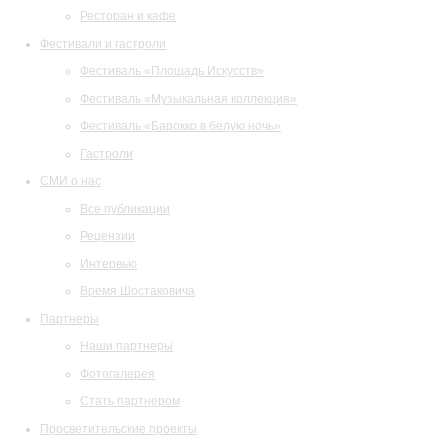
Ресторан и кафе
Фестивали и гастроли
Фестиваль «Площадь Искусств»
Фестиваль «Музыкальная коллекция»
Фестиваль «Барокко в белую ночь»
Гастроли
СМИ о нас
Все публикации
Рецензии
Интервью
Время Шостаковича
Партнеры
Наши партнеры
Фотогалерея
Стать партнером
Просветительские проекты