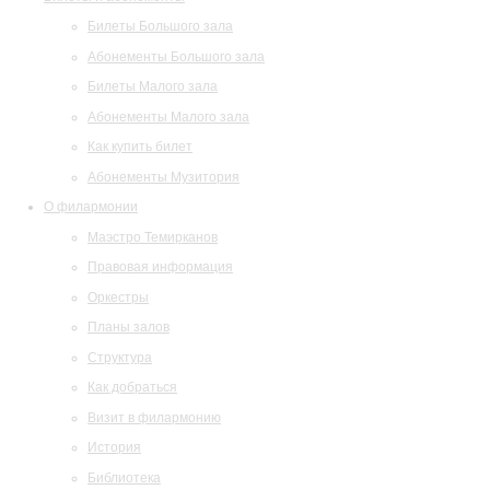
Билеты Большого зала
Абонементы Большого зала
Билеты Малого зала
Абонементы Малого зала
Как купить билет
Абонементы Музитория
О филармонии
Маэстро Темирканов
Правовая информация
Оркестры
Планы залов
Структура
Как добраться
Визит в филармонию
История
Библиотека