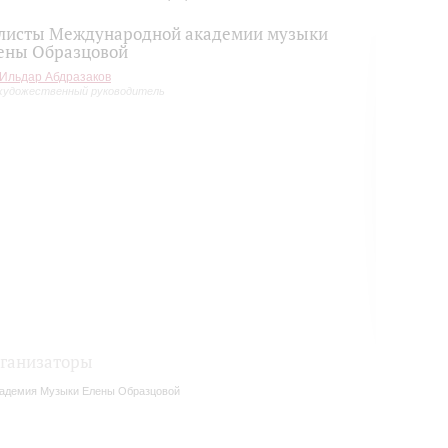
листы Международной академии музыки
ены Образцовой
Ильдар Абдразаков
художественный руководитель
ганизаторы
адемия Музыки Елены Образцовой