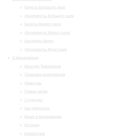
Билеты Большого зала
Абонементы Большого зала
Билеты Малого зала
Абонементы Малого зала
Как купить билет
Абонементы Музитория
О филармонии
Маэстро Темирканов
Правовая информация
Оркестры
Планы залов
Структура
Как добраться
Визит в филармонию
История
Библиотека