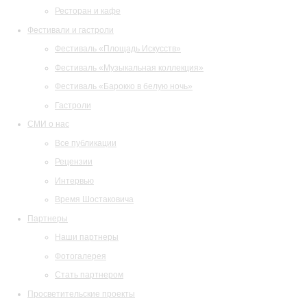
Ресторан и кафе
Фестивали и гастроли
Фестиваль «Площадь Искусств»
Фестиваль «Музыкальная коллекция»
Фестиваль «Барокко в белую ночь»
Гастроли
СМИ о нас
Все публикации
Рецензии
Интервью
Время Шостаковича
Партнеры
Наши партнеры
Фотогалерея
Стать партнером
Просветительские проекты