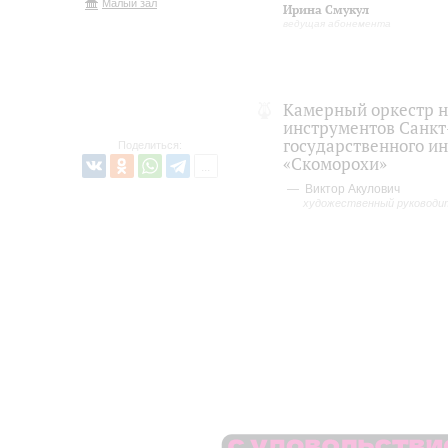
Малый зал
Ирина Смукул
ведущая абонемента
Камерный оркестр 
инструментов Санкт
государственного и
Поделиться:
«Скоморохи»
Виктор Акулович
художественный руководи