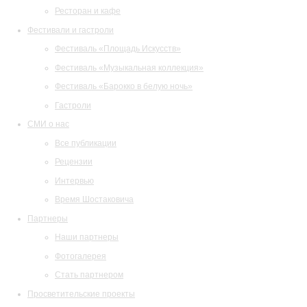
Ресторан и кафе
Фестивали и гастроли
Фестиваль «Площадь Искусств»
Фестиваль «Музыкальная коллекция»
Фестиваль «Барокко в белую ночь»
Гастроли
СМИ о нас
Все публикации
Рецензии
Интервью
Время Шостаковича
Партнеры
Наши партнеры
Фотогалерея
Стать партнером
Просветительские проекты