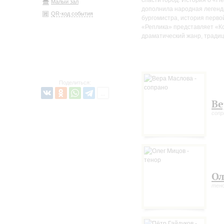
спасти город. История о «Пё
Малый зал
дополнила народная легенда
QR-код события
бургомистра, история перв
«Реплика» представляет «Ко
драматический жанр, традиц
Поделиться:
Ве
сопр
Ол
тен