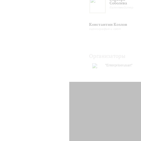
Соболева
балетмейстер
Константин Козлов
сценография и свет
Организаторы
"Enterpriserusart"