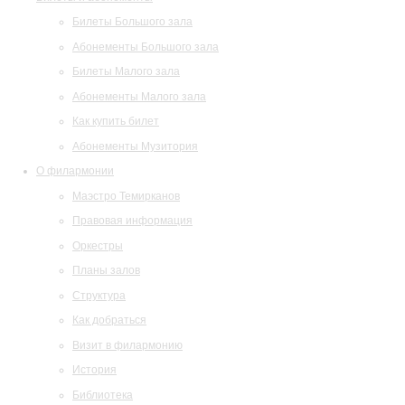
Билеты Большого зала
Абонементы Большого зала
Билеты Малого зала
Абонементы Малого зала
Как купить билет
Абонементы Музитория
О филармонии
Маэстро Темирканов
Правовая информация
Оркестры
Планы залов
Структура
Как добраться
Визит в филармонию
История
Библиотека