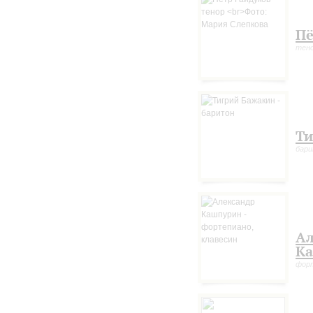
Пё
тен
Ти
бар
Ал
К
форт