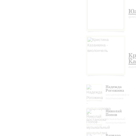
Ю
фле
Кр
Ка
виол
Надежда
Рогожина
инсценировка и
постановка
Николай
Попов
музыкальный
консультант
Варвара