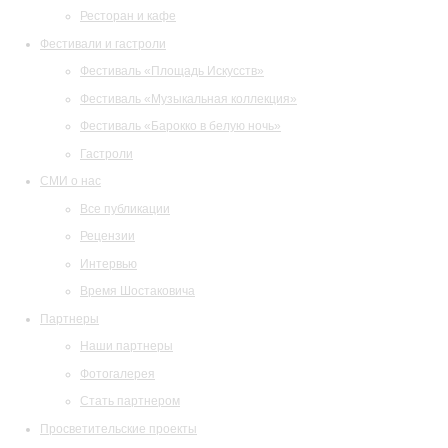
Ресторан и кафе
Фестивали и гастроли
Фестиваль «Площадь Искусств»
Фестиваль «Музыкальная коллекция»
Фестиваль «Барокко в белую ночь»
Гастроли
СМИ о нас
Все публикации
Рецензии
Интервью
Время Шостаковича
Партнеры
Наши партнеры
Фотогалерея
Стать партнером
Просветительские проекты