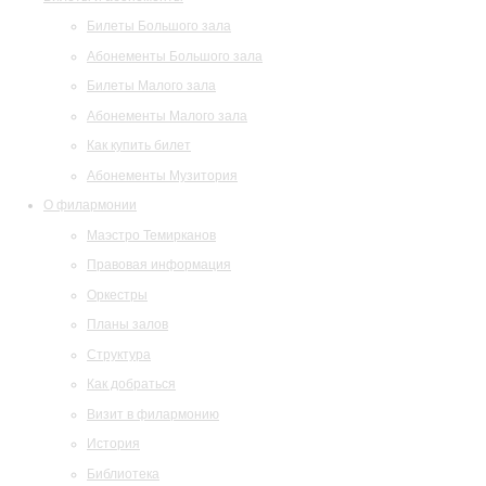
Билеты Большого зала
Абонементы Большого зала
Билеты Малого зала
Абонементы Малого зала
Как купить билет
Абонементы Музитория
О филармонии
Маэстро Темирканов
Правовая информация
Оркестры
Планы залов
Структура
Как добраться
Визит в филармонию
История
Библиотека