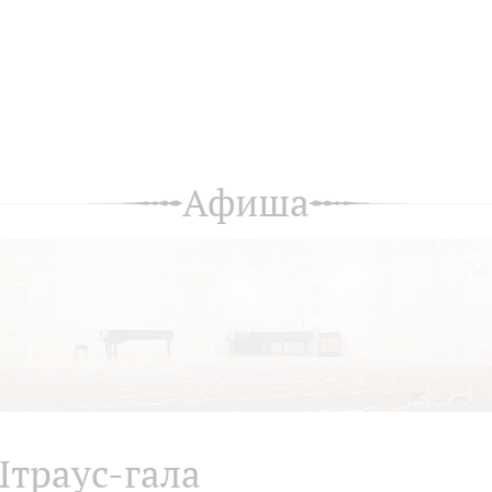
Афиша
траус-гала