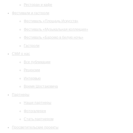
Ресторан и кафе
Фестивали и гастроли
Фестиваль «Площадь Искусств»
Фестиваль «Музыкальная коллекция»
Фестиваль «Барокко в белую ночь»
Гастроли
СМИ о нас
Все публикации
Рецензии
Интервью
Время Шостаковича
Партнеры
Наши партнеры
Фотогалерея
Стать партнером
Просветительские проекты