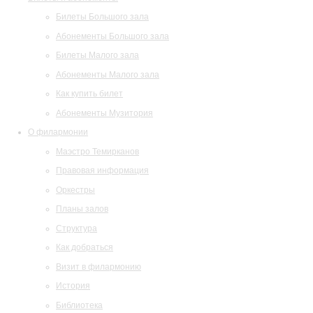
Билеты Большого зала
Абонементы Большого зала
Билеты Малого зала
Абонементы Малого зала
Как купить билет
Абонементы Музитория
О филармонии
Маэстро Темирканов
Правовая информация
Оркестры
Планы залов
Структура
Как добраться
Визит в филармонию
История
Библиотека