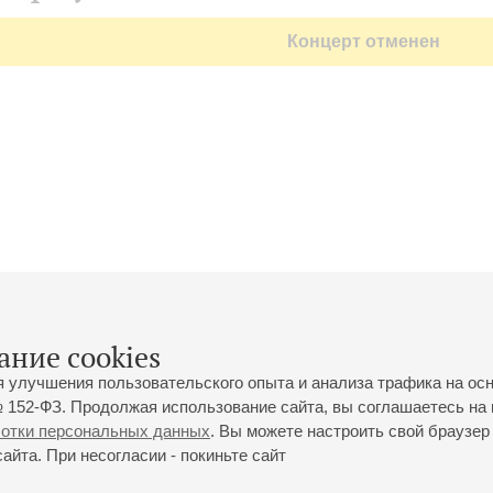
Концерт отменен
ание cookies
я улучшения пользовательского опыта и анализа трафика на ос
 152-ФЗ. Продолжая использование сайта, вы соглашаетесь на 
ботки персональных данных
. Вы можете настроить свой браузер 
йта. При несогласии - покиньте сайт
йловская ул., 2
Часы работы кассы Большого зала: с 11:00 до 20:30