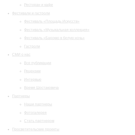
Ресторан и кафе
Фестивали и гастроли
Фестиваль «Площадь Искусств»
Фестиваль «Музыкальная коллекция»
Фестиваль «Барокко в белую ночь»
Гастроли
СМИ о нас
Все публикации
Рецензии
Интервью
Время Шостаковича
Партнеры
Наши партнеры
Фотогалерея
Стать партнером
Просветительские проекты