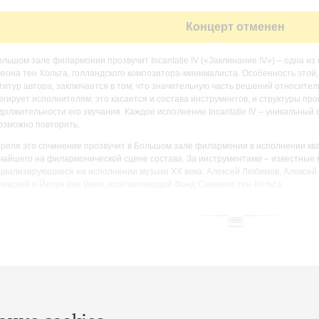
Концерт отменен
ольшом зале филармонии прозвучит Incantatie IV («Заклинание IV») – одна и
еона тен Хольта, голландского композитора-минималиста. Особенность этой, 
титур автора, заключается в том, что значительную часть решений относител
егирует исполнителям: это касается и состава инструментов, и структуры про
должительности его звучания. Каждое исполнение Incantatie IV – уникальный 
озможно повторить.
преля это сочинение прозвучит в Большом зале филармонии в исполнении кв
чайшего на филармонической сцене состава. За инструментами – известные 
циализирующиеся на исполнении музыки XX века: Алексей Любимов, Алексей 
иевский и Йерун ван Веен, возглавляющий Фонд Симеона тен Хольта.
зыка тен Хольта как лабиринт, в котором исполнители сами себя запутыв
 погоня за целью оборачивается тотальной медитацией; как река с множе
авов,»
– говорит Алексей Любимов. Йерун ван Веен отмечает:
«Эта музыка зв
тришь на море в течение длительного времени; цвет морской глади опреде
нечных лучей и воздуха. Этот спектр изменяющихся возможностей можно 
жением типа perpetuum mobile».