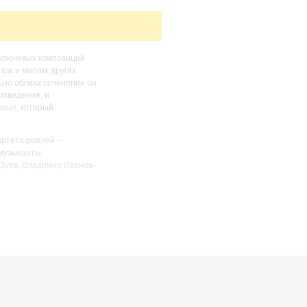
з ключевых композиций
как и многих других
ьно облика сочинения он
изведения, и
опыт, который
артета роялей –
музыканты,
Зуев, Владимир Иванов-
ают; как расследование,
ством протоков и
учит так, будто ты
ляется игрой волн,
сравнить с непрерывным