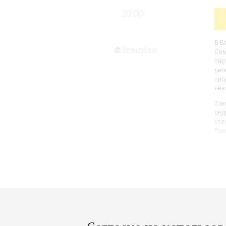
20:00
В Б
Большой зал
Сим
пар
дел
про
нев
3 а
ред
спе
Рак
«Му
где
рук
смо
сол
дви