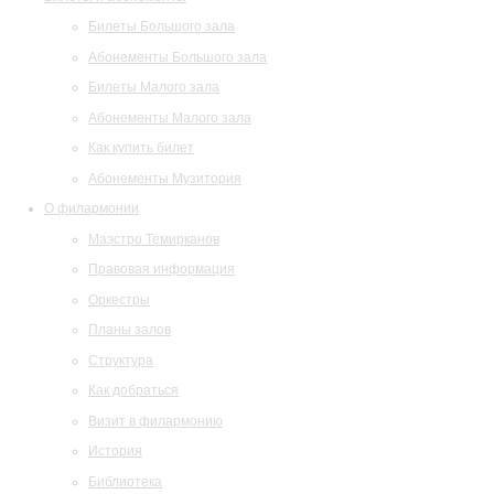
Билеты Большого зала
Абонементы Большого зала
Билеты Малого зала
Абонементы Малого зала
Как купить билет
Абонементы Музитория
О филармонии
Маэстро Темирканов
Правовая информация
Оркестры
Планы залов
Структура
Как добраться
Визит в филармонию
История
Библиотека