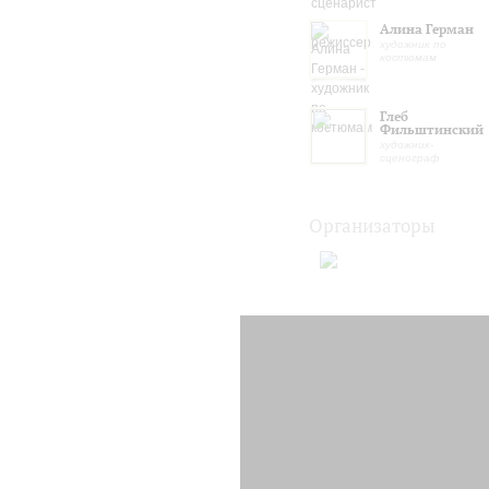
Алина Герман
художник по
костюмам
Глеб
Фильштинский
художник-
сценограф
Организаторы