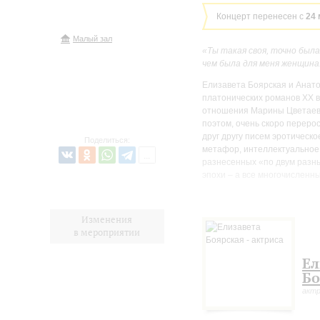
Концерт перенесен с
24 
Малый зал
«Ты такая своя, точно была
чем была для меня женщина.
Елизавета Боярская и Анат
платонических романов XX в
отношения Марины Цветаево
поэтом, очень скоро переро
друг другу писем эротическо
Поделиться:
метафор, интеллектуальное 
разнесенных «по двум разны
эпохи – а все многочисленн
В магическом пространстве 
видеомаппинг – с тембром с
Изменения
важнейших смысловых измер
в мероприятии
одновременно становится г
близкого, созвучного, важно
Ел
часть целого, углубляющая 
Марина Цветаева называла с
Бо
метафизическим и с самой п
акт
Партитура, подготовленная 