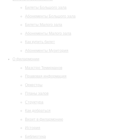
Билеты Большого зала
Абонементы Большого зала
Билеты Малого зала
Абонементы Малого зала
Как купить билет
Абонементы Музитория
О филармонии
Маэстро Темирканов
Правовая информация
Оркестры
Планы залов
Структура
Как добраться
Визит в филармонию
История
Библиотека