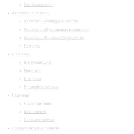
Ресторан и кафе
Фестивали и гастроли
Фестиваль «Площадь Искусств»
Фестиваль «Музыкальная коллекция»
Фестиваль «Барокко в белую ночь»
Гастроли
СМИ о нас
Все публикации
Рецензии
Интервью
Время Шостаковича
Партнеры
Наши партнеры
Фотогалерея
Стать партнером
Просветительские проекты