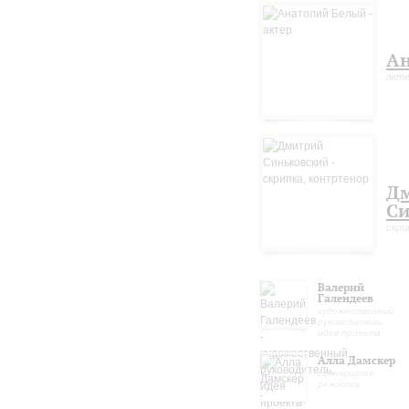
собственные сочинения, так
скрипки исполняет Дмитрий 
Галендеев, драматург и реж
костюмам – Алина Герман.
Ан
акт
Д
Си
скри
Валерий
Галендеев
художественный
руководитель,
идея проекта
Алла Дамскер
сценарист и
режиссер