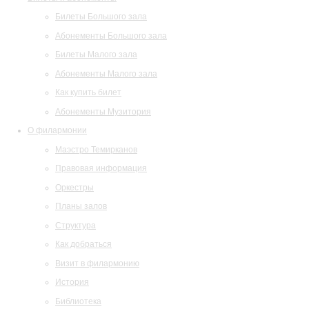
Билеты Большого зала
Абонементы Большого зала
Билеты Малого зала
Абонементы Малого зала
Как купить билет
Абонементы Музитория
О филармонии
Маэстро Темирканов
Правовая информация
Оркестры
Планы залов
Структура
Как добраться
Визит в филармонию
История
Библиотека