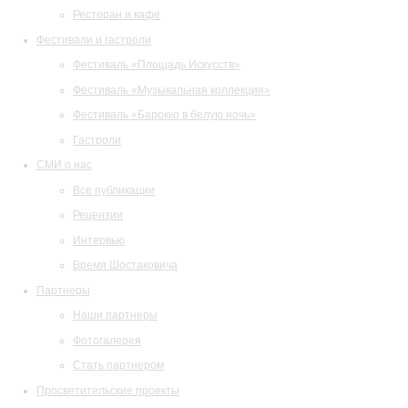
Ресторан и кафе
Фестивали и гастроли
Фестиваль «Площадь Искусств»
Фестиваль «Музыкальная коллекция»
Фестиваль «Барокко в белую ночь»
Гастроли
СМИ о нас
Все публикации
Рецензии
Интервью
Время Шостаковича
Партнеры
Наши партнеры
Фотогалерея
Стать партнером
Просветительские проекты