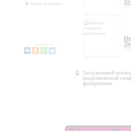
Те
Auditorio de Zaragoza
дир
Н
Лу
Поделиться:
фор
Заслуженный коллек
академический симф
филармонии