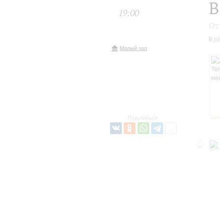
В
19:00
От
В р
Малый зал
Поделиться: