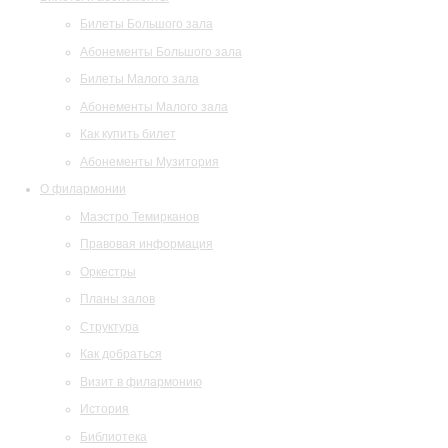
Билеты Большого зала
Абонементы Большого зала
Билеты Малого зала
Абонементы Малого зала
Как купить билет
Абонементы Музитория
О филармонии
Маэстро Темирканов
Правовая информация
Оркестры
Планы залов
Структура
Как добраться
Визит в филармонию
История
Библиотека