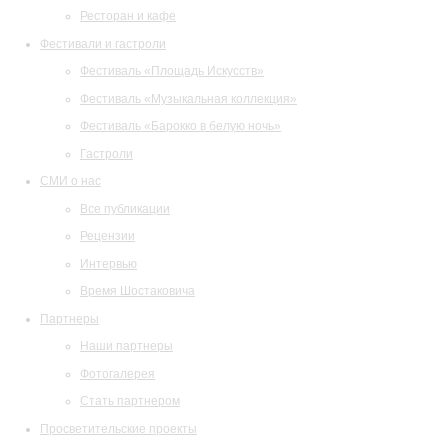
Ресторан и кафе
Фестивали и гастроли
Фестиваль «Площадь Искусств»
Фестиваль «Музыкальная коллекция»
Фестиваль «Барокко в белую ночь»
Гастроли
СМИ о нас
Все публикации
Рецензии
Интервью
Время Шостаковича
Партнеры
Наши партнеры
Фотогалерея
Стать партнером
Просветительские проекты