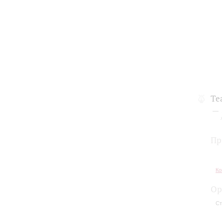
Те
Пр
Ко
Ор
Ст