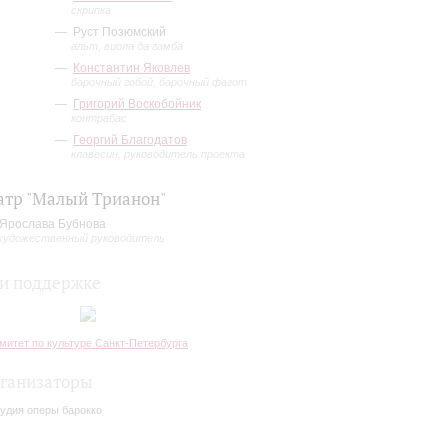
скрипка
Руст Позюмский
альт, виола да гамба
Константин Яковлев
барочный гобой, барочный фагот
Григорий Воскобойник
контрабас
Георгий Благодатов
клавесин, руководитель проекта
атр "Малый Трианон"
Ярослава Бубнова
художественный руководитель
и поддержке
митет по культуре Санкт-Петербурга
ганизаторы
удия оперы барокко