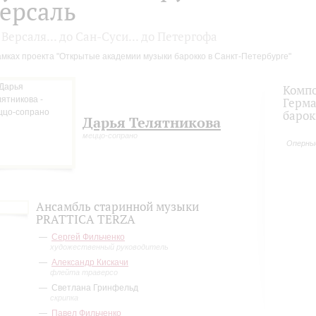
ерсаль
 Версаля... до Сан-Суси... до Петергофа
амках проекта "Открытые академии музыки барокко в Санкт-Петербурге"
Компо
Герма
барок
Дарья Телятникова
меццо-сопрано
Оперны
Ансамбль старинной музыки
PRATTICA TERZA
Сергей Фильченко
художественный руководитель
Александр Кискачи
флейта траверсо
Светлана Гринфельд
скрипка
Павел Фильченко