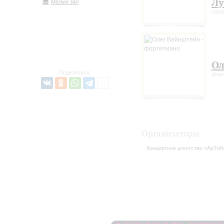
Лу
Малый зал
скри
Ол
Поделиться:
фор
Организаторы
Концертное агентство «АрТиК