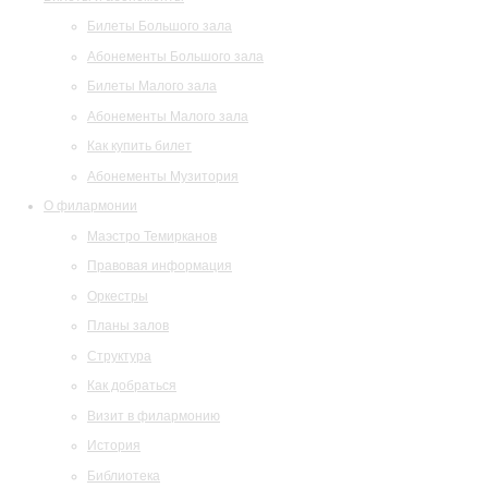
Билеты Большого зала
Абонементы Большого зала
Билеты Малого зала
Абонементы Малого зала
Как купить билет
Абонементы Музитория
О филармонии
Маэстро Темирканов
Правовая информация
Оркестры
Планы залов
Структура
Как добраться
Визит в филармонию
История
Библиотека