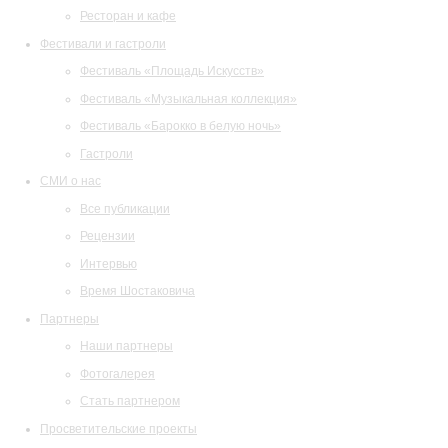
Ресторан и кафе
Фестивали и гастроли
Фестиваль «Площадь Искусств»
Фестиваль «Музыкальная коллекция»
Фестиваль «Барокко в белую ночь»
Гастроли
СМИ о нас
Все публикации
Рецензии
Интервью
Время Шостаковича
Партнеры
Наши партнеры
Фотогалерея
Стать партнером
Просветительские проекты