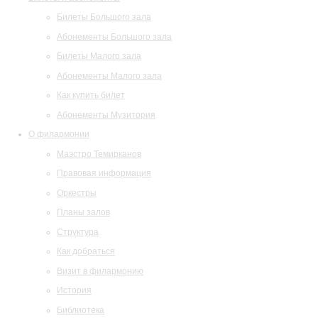
Билеты Большого зала
Абонементы Большого зала
Билеты Малого зала
Абонементы Малого зала
Как купить билет
Абонементы Музитория
О филармонии
Маэстро Темирканов
Правовая информация
Оркестры
Планы залов
Структура
Как добраться
Визит в филармонию
История
Библиотека