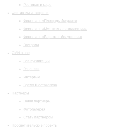
Ресторан и кафе
Фестивали и гастроли
Фестиваль «Площадь Искусств»
Фестиваль «Музыкальная коллекция»
Фестиваль «Барокко в белую ночь»
Гастроли
СМИ о нас
Все публикации
Рецензии
Интервью
Время Шостаковича
Партнеры
Наши партнеры
Фотогалерея
Стать партнером
Просветительские проекты