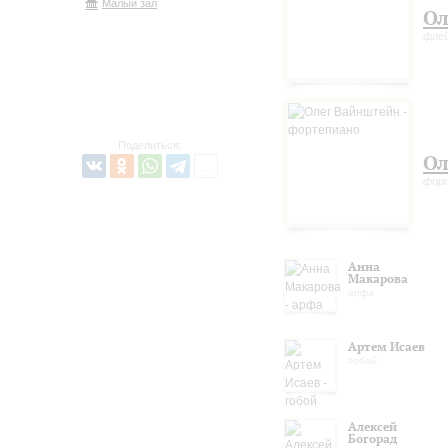
Малый зал
Ол
фле
Поделиться:
Ол
фор
Анна
Макарова
арфа
Артем Исаев
гобой
Алексей
Богорад