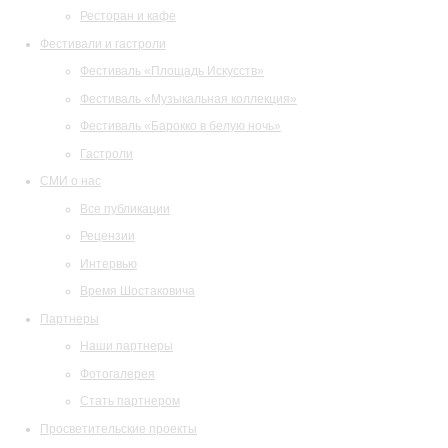
Ресторан и кафе
Фестивали и гастроли
Фестиваль «Площадь Искусств»
Фестиваль «Музыкальная коллекция»
Фестиваль «Барокко в белую ночь»
Гастроли
СМИ о нас
Все публикации
Рецензии
Интервью
Время Шостаковича
Партнеры
Наши партнеры
Фотогалерея
Стать партнером
Просветительские проекты