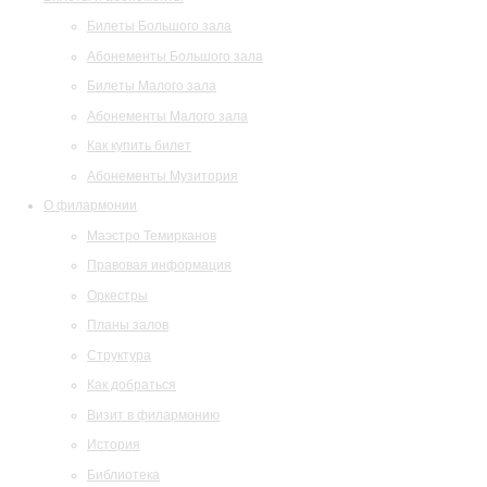
Билеты Большого зала
Абонементы Большого зала
Билеты Малого зала
Абонементы Малого зала
Как купить билет
Абонементы Музитория
О филармонии
Маэстро Темирканов
Правовая информация
Оркестры
Планы залов
Структура
Как добраться
Визит в филармонию
История
Библиотека