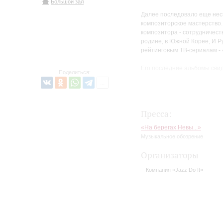
Большой зал
Далее последовало еще неск
композиторское мастерство.
композитора - сотрудничест
родине, в Южной Корее, И Р
рейтинговым ТВ-сериалам - 
Его последние альбомы свиде
Поделиться:
композиций добавилась фил
окружающем мире, таком пре
природе человека, о природе 
Пресса:
«На берегах Невы...»
Музыкальное обозрение
Организаторы
Компания «Jazz Do It»