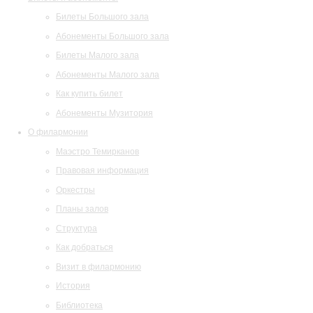
Билеты Большого зала
Абонементы Большого зала
Билеты Малого зала
Абонементы Малого зала
Как купить билет
Абонементы Музитория
О филармонии
Маэстро Темирканов
Правовая информация
Оркестры
Планы залов
Структура
Как добраться
Визит в филармонию
История
Библиотека