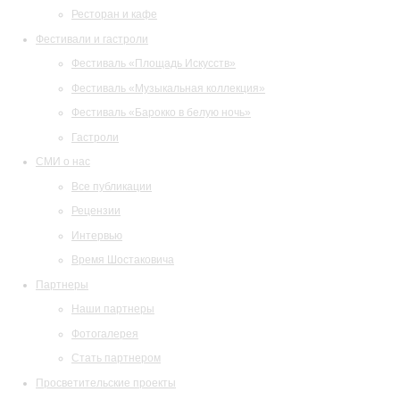
Ресторан и кафе
Фестивали и гастроли
Фестиваль «Площадь Искусств»
Фестиваль «Музыкальная коллекция»
Фестиваль «Барокко в белую ночь»
Гастроли
СМИ о нас
Все публикации
Рецензии
Интервью
Время Шостаковича
Партнеры
Наши партнеры
Фотогалерея
Стать партнером
Просветительские проекты