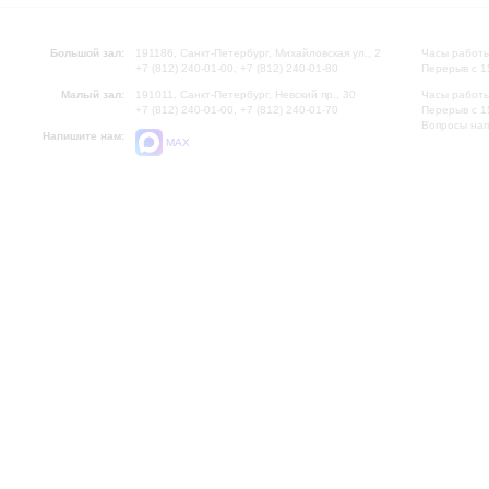
Большой зал:
191186, Санкт-Петербург, Михайловская ул., 2
Часы работы
+7 (812) 240-01-00, +7 (812) 240-01-80
Перерыв с 1
Малый зал:
191011, Санкт-Петербург, Невский пр., 30
Часы работы
+7 (812) 240-01-00, +7 (812) 240-01-70
Перерыв с 1
Вопросы на
Напишите нам:
MAX