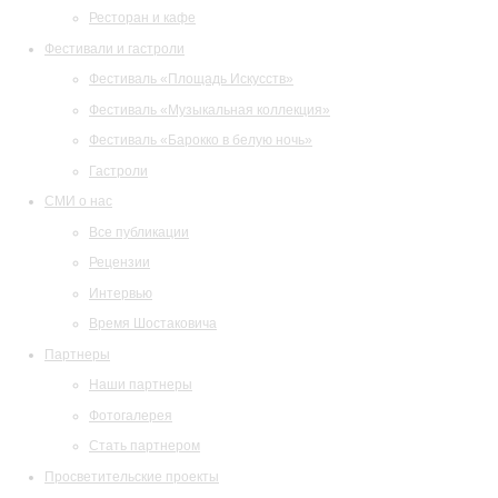
Ресторан и кафе
Фестивали и гастроли
Фестиваль «Площадь Искусств»
Фестиваль «Музыкальная коллекция»
Фестиваль «Барокко в белую ночь»
Гастроли
СМИ о нас
Все публикации
Рецензии
Интервью
Время Шостаковича
Партнеры
Наши партнеры
Фотогалерея
Стать партнером
Просветительские проекты