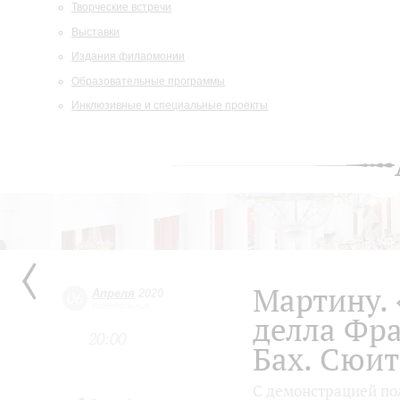
Творческие встречи
Выставки
Издания филармонии
Образовательные программы
Инклюзивные и специальные проекты
Мартину.
Апреля
2020
06
понедельник
делла Фр
20:00
Бах. Сюит
С демонстрацией по