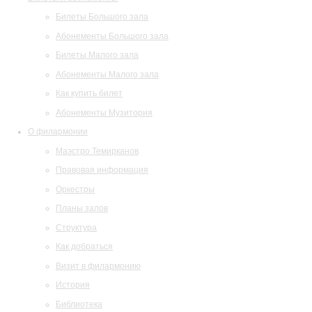
Билеты Большого зала
Абонементы Большого зала
Билеты Малого зала
Абонементы Малого зала
Как купить билет
Абонементы Музитория
О филармонии
Маэстро Темирканов
Правовая информация
Оркестры
Планы залов
Структура
Как добраться
Визит в филармонию
История
Библиотека