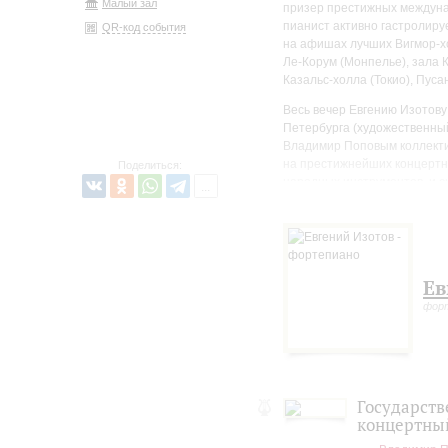
Малый зал
призер престижных междунар
пианист активно гастролиру
QR-код события
на афишах лучших Вигмор-хо
Ле-Корум (Монпелье), зала 
Казальс-холла (Токио), Пуса
Весь вечер Евгению Изотову
Петербурга (художественны
Владимир Поповым коллектив
на престижнейших концертн
Поделиться:
народных инструментов, и с
классиков, и программы из 
Попова», как называют колл
культурной жизни северной 
музыкальной культуры.
Ев
фор
Государств
концертны