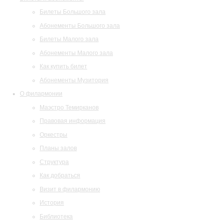
Билеты Большого зала
Абонементы Большого зала
Билеты Малого зала
Абонементы Малого зала
Как купить билет
Абонементы Музитория
О филармонии
Маэстро Темирканов
Правовая информация
Оркестры
Планы залов
Структура
Как добраться
Визит в филармонию
История
Библиотека