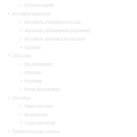
Ресторан и кафе
Фестивали и гастроли
Фестиваль «Площадь Искусств»
Фестиваль «Музыкальная коллекция»
Фестиваль «Барокко в белую ночь»
Гастроли
СМИ о нас
Все публикации
Рецензии
Интервью
Время Шостаковича
Партнеры
Наши партнеры
Фотогалерея
Стать партнером
Просветительские проекты