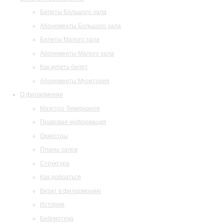
Билеты Большого зала
Абонементы Большого зала
Билеты Малого зала
Абонементы Малого зала
Как купить билет
Абонементы Музитория
О филармонии
Маэстро Темирканов
Правовая информация
Оркестры
Планы залов
Структура
Как добраться
Визит в филармонию
История
Библиотека