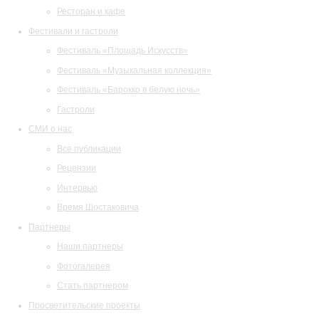
Ресторан и кафе
Фестивали и гастроли
Фестиваль «Площадь Искусств»
Фестиваль «Музыкальная коллекция»
Фестиваль «Барокко в белую ночь»
Гастроли
СМИ о нас
Все публикации
Рецензии
Интервью
Время Шостаковича
Партнеры
Наши партнеры
Фотогалерея
Стать партнером
Просветительские проекты