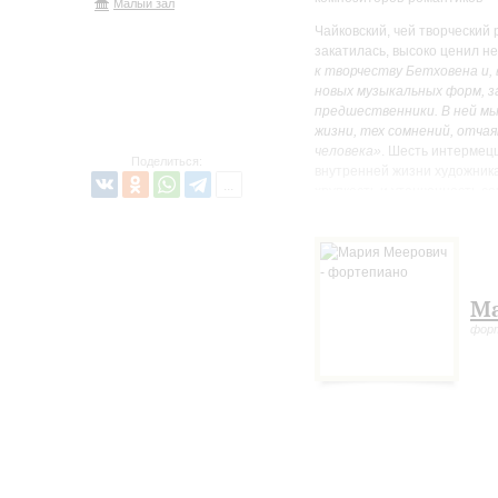
Малый зал
Чайковский, чей творческий 
закатилась, высоко ценил н
к творчеству Бетховена и,
новых музыкальных форм, з
предшественники. В ней мы
жизни, тех сомнений, отча
человека»
. Шесть интермец
Поделиться:
внутренней жизни художника,
хрупкость и утонченность с
«Времена года» Чайковского
«Нувеллист», пьесы которог
адресованный музыкантам-л
в число шедевров русской м
Ма
Мария Меерович – лауреат 
фестивалей, в числе которы
фор
фестиваль в Экс-ан-Прованс
музицированию – Максим Вен
Борис Березовский, Марта А