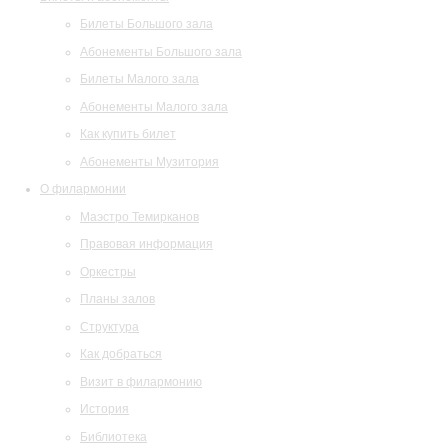
Билеты Большого зала
Абонементы Большого зала
Билеты Малого зала
Абонементы Малого зала
Как купить билет
Абонементы Музитория
О филармонии
Маэстро Темирканов
Правовая информация
Оркестры
Планы залов
Структура
Как добраться
Визит в филармонию
История
Библиотека