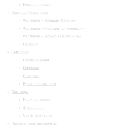
Ресторан и кафе
Фестивали и гастроли
Фестиваль «Площадь Искусств»
Фестиваль «Музыкальная коллекция»
Фестиваль «Барокко в белую ночь»
Гастроли
СМИ о нас
Все публикации
Рецензии
Интервью
Время Шостаковича
Партнеры
Наши партнеры
Фотогалерея
Стать партнером
Просветительские проекты