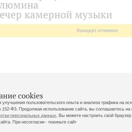
люмина
ечер камерной музыки
Концерт отменен
ание cookies
я улучшения пользовательского опыта и анализа трафика на ос
 152-ФЗ. Продолжая использование сайта, вы соглашаетесь на 
ботки персональных данных
. Вы можете настроить свой браузер 
йта. При несогласии - покиньте сайт
йловская ул., 2
Часы работы кассы Большого зала: с 11:00 до 20:30