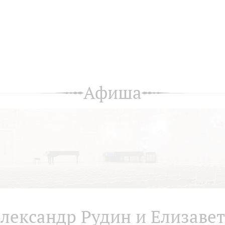
Афиша
лександр Рудин и Елизавет