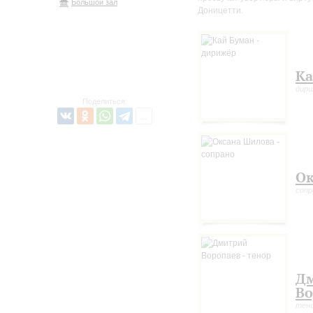
Большой зал
Доницетти.
Ка
дири
Поделиться:
Ок
сопр
Д
Во
тен