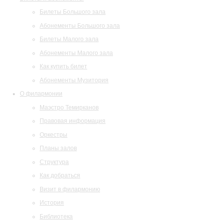
Билеты Большого зала
Абонементы Большого зала
Билеты Малого зала
Абонементы Малого зала
Как купить билет
Абонементы Музитория
О филармонии
Маэстро Темирканов
Правовая информация
Оркестры
Планы залов
Структура
Как добраться
Визит в филармонию
История
Библиотека