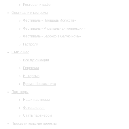
Ресторан и кафе
Фестивали и гастроли
Фестиваль «Площадь Искусств»
Фестиваль «Музыкальная коллекция»
Фестиваль «Барокко в белую ночь»
Гастроли
СМИ о нас
Все публикации
Рецензии
Интервью
Время Шостаковича
Партнеры
Наши партнеры
Фотогалерея
Стать партнером
Просветительские проекты