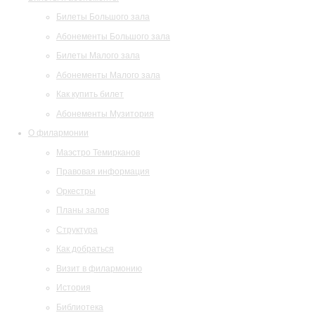
Билеты Большого зала
Абонементы Большого зала
Билеты Малого зала
Абонементы Малого зала
Как купить билет
Абонементы Музитория
О филармонии
Маэстро Темирканов
Правовая информация
Оркестры
Планы залов
Структура
Как добраться
Визит в филармонию
История
Библиотека