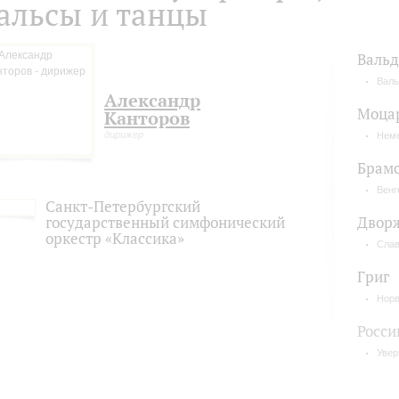
альсы и танцы
Валь
Вал
Александр
Моца
Канторов
дирижер
Неме
Брам
Венг
Санкт-Петербургский
государственный симфонический
Двор
оркестр «Классика»
Слав
Григ
Норв
Росси
Увер