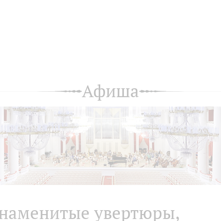
Афиша
наменитые увертюры,