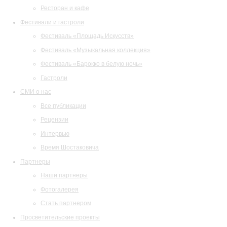
Ресторан и кафе
Фестивали и гастроли
Фестиваль «Площадь Искусств»
Фестиваль «Музыкальная коллекция»
Фестиваль «Барокко в белую ночь»
Гастроли
СМИ о нас
Все публикации
Рецензии
Интервью
Время Шостаковича
Партнеры
Наши партнеры
Фотогалерея
Стать партнером
Просветительские проекты