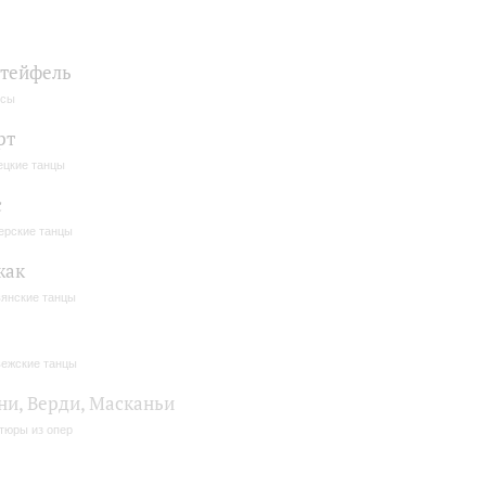
дтейфель
ьсы
рт
цкие танцы
с
ерские танцы
жак
янские танцы
ежские танцы
ни, Верди, Масканьи
тюры из опер