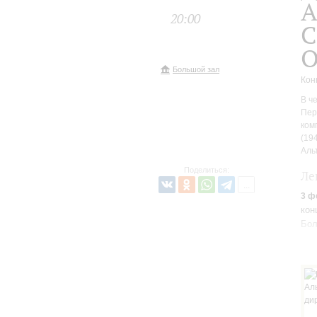
А
20:00
С
О
Большой зал
Кон
В ч
Пер
ком
(19
Аль
Поделиться:
Ле
3 ф
кон
Бол
Зап