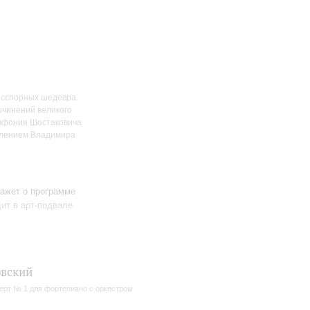
есспорных шедевра.
очинений великого
имфония Шостаковича
авлением Владимира
ажет о программе
ит в арт-подвале
.
вский
ерт № 1 для фортепиано с оркестром