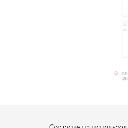
Ак
фи
Согласие на использов