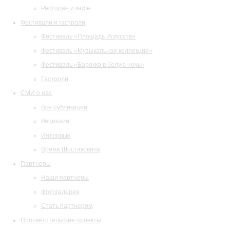
Ресторан и кафе
Фестивали и гастроли
Фестиваль «Площадь Искусств»
Фестиваль «Музыкальная коллекция»
Фестиваль «Барокко в белую ночь»
Гастроли
СМИ о нас
Все публикации
Рецензии
Интервью
Время Шостаковича
Партнеры
Наши партнеры
Фотогалерея
Стать партнером
Просветительские проекты