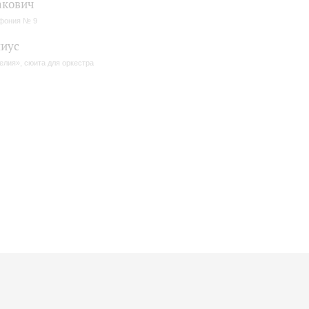
акович
фония № 9
иус
елия», сюита для оркестра