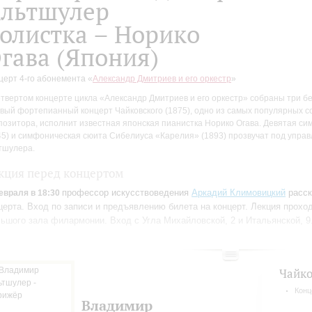
льтшулер
олистка – Норико
гава (Япония)
церт 4-го абонемента «
Александр Дмитриев и его оркестр
»
етвертом концерте цикла «Александр Дмитриев и его оркестр» собраны три б
вый фортепианный концерт Чайковского (1875), одно из самых популярных с
позитора, исполнит известная японская пианистка Норико Огава. Девятая с
45) и симфоническая сюита Сибелиуса «Карелия» (1893) прозвучат под упр
тшулера.
кция перед концертом
профессор искусствоведения
Аркадий Климовицкий
расск
евраля в 18:30
церта. Вход по записи и предъявлению билета на концерт.
Лекция проход
ьшого зала филармонии. Вход с Угла Михайловской, 2 и Итальянской, 9
исаться на лекцию
Чайко
Конц
Владимир