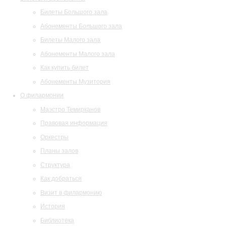
Билеты Большого зала
Абонементы Большого зала
Билеты Малого зала
Абонементы Малого зала
Как купить билет
Абонементы Музитория
О филармонии
Маэстро Темирканов
Правовая информация
Оркестры
Планы залов
Структура
Как добраться
Визит в филармонию
История
Библиотека