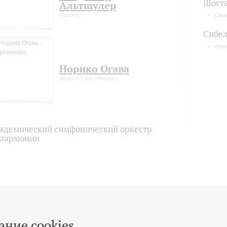
Шост
Альтшулер
дирижёр
Сим
Сибел
«Кар
Норико Огава
фортепиано (Япония)
адемический симфонический оркестр
лармонии
ание cookies