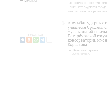
Малый зал
В шестом концерте абонеме
Санкт-Петербургской госуда
многочисленное и разветвл
Ансамбль ударных 
учащихся Средней 
музыкальной школы
Петербургской госу
Поделиться:
консерватории имени
Корсакова
Вячеслав Баранов
руководитель