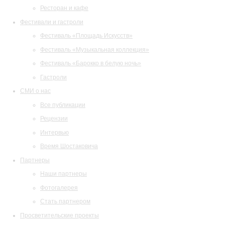
Ресторан и кафе
Фестивали и гастроли
Фестиваль «Площадь Искусств»
Фестиваль «Музыкальная коллекция»
Фестиваль «Барокко в белую ночь»
Гастроли
СМИ о нас
Все публикации
Рецензии
Интервью
Время Шостаковича
Партнеры
Наши партнеры
Фотогалерея
Стать партнером
Просветительские проекты