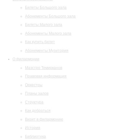
Билеты Большого зала
Абонементы Большого зала
Билеты Малого зала
Абонементы Малого зала
Как купить билет
Абонементы Музитория
О филармонии
Маэстро Темирканов
Правовая информация
Оркестры
Планы залов
Структура
Как добраться
Визит в филармонию
История
Библиотека