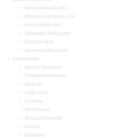
Билеты Большого зала
Абонементы Большого зала
Билеты Малого зала
Абонементы Малого зала
Как купить билет
Абонементы Музитория
О филармонии
Маэстро Темирканов
Правовая информация
Оркестры
Планы залов
Структура
Как добраться
Визит в филармонию
История
Библиотека