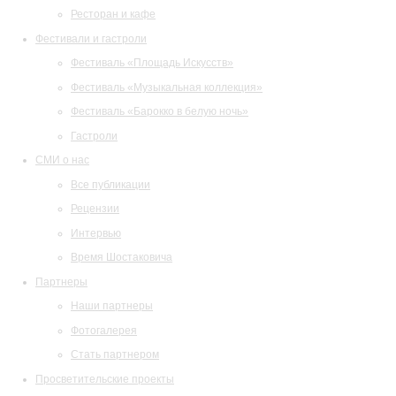
Ресторан и кафе
Фестивали и гастроли
Фестиваль «Площадь Искусств»
Фестиваль «Музыкальная коллекция»
Фестиваль «Барокко в белую ночь»
Гастроли
СМИ о нас
Все публикации
Рецензии
Интервью
Время Шостаковича
Партнеры
Наши партнеры
Фотогалерея
Стать партнером
Просветительские проекты