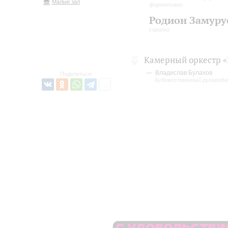
Малый зал
фортепиано
Родион Замуру
скрипка
Камерный оркестр «
Владислав Булахов
Поделиться:
Художественный руководи