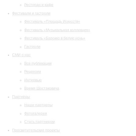
Ресторан и кафе
Фестивали и гастроли
Фестиваль «Площадь Искусств»
Фестиваль «Музыкальная коллекция»
Фестиваль «Барокко в белую ночь»
Гастроли
СМИ о нас
Все публикации
Рецензии
Интервью
Время Шостаковича
Партнеры
Наши партнеры
Фотогалерея
Стать партнером
Просветительские проекты