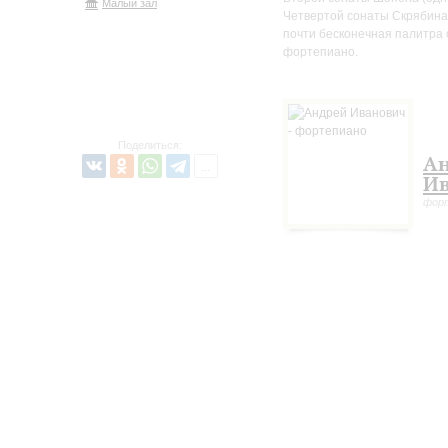
Малый зал
Четвертой сонаты Скрябина 
почти бесконечная палитра 
фортепиано.
Поделиться:
А
Ив
фор