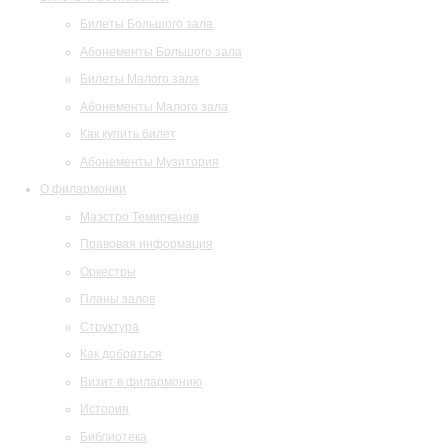
Билеты Большого зала
Абонементы Большого зала
Билеты Малого зала
Абонементы Малого зала
Как купить билет
Абонементы Музитория
О филармонии
Маэстро Темирканов
Правовая информация
Оркестры
Планы залов
Структура
Как добраться
Визит в филармонию
История
Библиотека