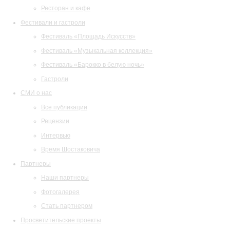
Ресторан и кафе
Фестивали и гастроли
Фестиваль «Площадь Искусств»
Фестиваль «Музыкальная коллекция»
Фестиваль «Барокко в белую ночь»
Гастроли
СМИ о нас
Все публикации
Рецензии
Интервью
Время Шостаковича
Партнеры
Наши партнеры
Фотогалерея
Стать партнером
Просветительские проекты