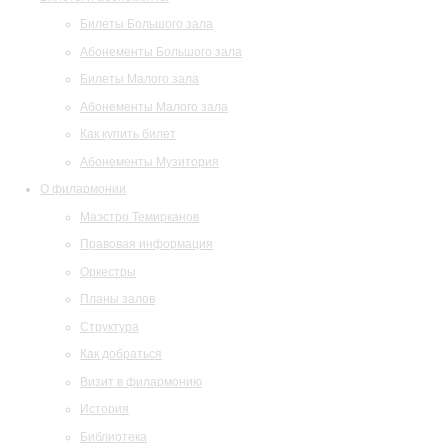
Билеты Большого зала
Абонементы Большого зала
Билеты Малого зала
Абонементы Малого зала
Как купить билет
Абонементы Музитория
О филармонии
Маэстро Темирканов
Правовая информация
Оркестры
Планы залов
Структура
Как добраться
Визит в филармонию
История
Библиотека