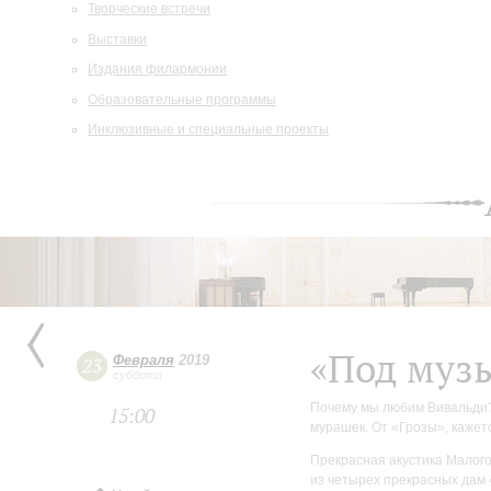
Творческие встречи
Выставки
Издания филармонии
Образовательные программы
Инклюзивные и специальные проекты
«Под муз
Февраля
2019
23
суббота
Почему мы любим Вивальди? 
15:00
мурашек. От «Грозы», кажетс
Прекрасная акустика Малого
из четырех прекрасных дам 