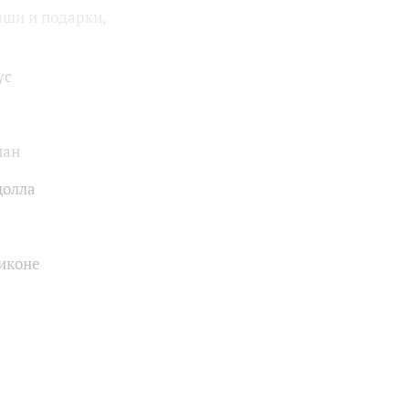
ыши и подарки,
ус
ман
цолла
иконе