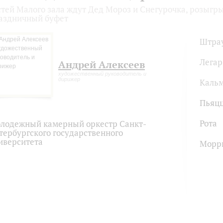
стей Малого зала ждут Дед Мороз и Снегурочка, розыгр
аздничный буфет
Штра
Легар
Андрей Алексеев
художественный руководитель и
дирижер
Каль
Пьяц
Рота
лодежный камерный оркестр Санкт-
тербургского государственного
иверситета
Морр