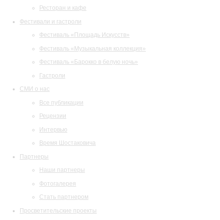
Ресторан и кафе
Фестивали и гастроли
Фестиваль «Площадь Искусств»
Фестиваль «Музыкальная коллекция»
Фестиваль «Барокко в белую ночь»
Гастроли
СМИ о нас
Все публикации
Рецензии
Интервью
Время Шостаковича
Партнеры
Наши партнеры
Фотогалерея
Стать партнером
Просветительские проекты