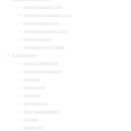
Билеты Большого зала
Абонементы Большого зала
Билеты Малого зала
Абонементы Малого зала
Как купить билет
Абонементы Музитория
О филармонии
Маэстро Темирканов
Правовая информация
Оркестры
Планы залов
Структура
Как добраться
Визит в филармонию
История
Библиотека