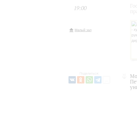
Го
19:00
пр
Малый зал
Поделиться:
Мо
Пе
ун