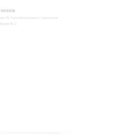
анинов
ерт № 3 для фортепиано с оркестром
фония № 2