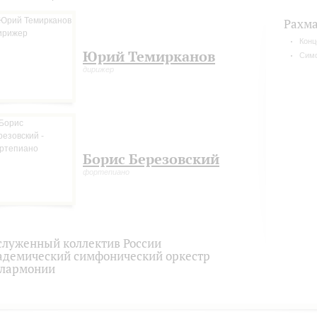
Рахм
Конц
Юрий Темирканов
Сим
дирижер
Борис Березовский
фортепиано
служенный коллектив России
адемический симфонический оркестр
лармонии