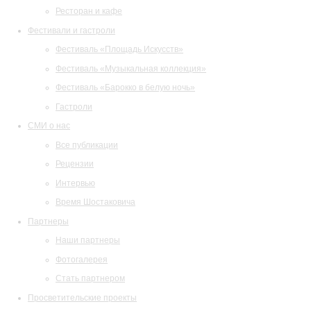
Ресторан и кафе
Фестивали и гастроли
Фестиваль «Площадь Искусств»
Фестиваль «Музыкальная коллекция»
Фестиваль «Барокко в белую ночь»
Гастроли
СМИ о нас
Все публикации
Рецензии
Интервью
Время Шостаковича
Партнеры
Наши партнеры
Фотогалерея
Стать партнером
Просветительские проекты