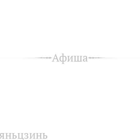
Афиша
яньцзинь