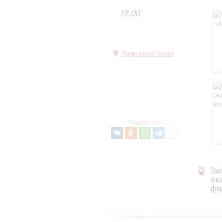
19:00
Tianjin Grand Theatre
Поделиться:
За
ак
фи