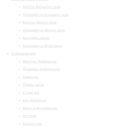
Билеты Большого зала
Абонементы Большого зала
Билеты Малого зала
Абонементы Малого зала
Как купить билет
Абонементы Музитория
О филармонии
Маэстро Темирканов
Правовая информация
Оркестры
Планы залов
Структура
Как добраться
Визит в филармонию
История
Библиотека