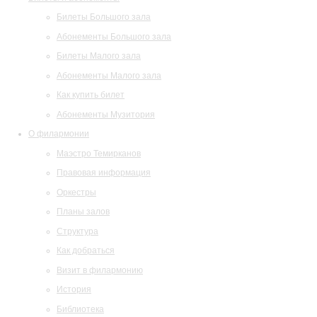
Билеты Большого зала
Абонементы Большого зала
Билеты Малого зала
Абонементы Малого зала
Как купить билет
Абонементы Музитория
О филармонии
Маэстро Темирканов
Правовая информация
Оркестры
Планы залов
Структура
Как добраться
Визит в филармонию
История
Библиотека