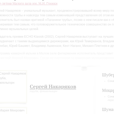
0-летию Малого зала им. М.И. Глинки
гей Накаряков – уникальный музыкант, продемонстрировавший всему миру п
можности трубы и навсегда тем самым изменивший представления об этом ин
олнитель был назван критикой «Паганини трубы», позже о нем писали как о «
черкивая тем самым, что головокружительное техническое совершенство он 
линно музыкальных целей.
адатель премии ECHO Klassik (2002), Сергей Накаряков выступает на лучших
рудничает с такими выдающимися дирижерами, как Юрий Темирканов, Владим
нбах, Юрий Башмет, Владимир Ашкенази, Кент Нагано, Михаил Плетнев и др
грамму камерной музыки в Малом зале филармонии исполнитель представит 
нисткой Марией Меерович. Среди ее партнеров по камерному музицированию
им Репин, Пинхас Цукерман, Дора Шварцберг, Дайшин Кашимото, Борис Берез
гие известные исполнители.
Шубе
звучат сочинения, написанные специально для трубы, переложения для флю
инений Моцарта и Шумана, а также произведения для фортепиано соло.
Сона
Сергей Накаряков
Моца
труба, флюгельгорн
Сона
пере
Шума