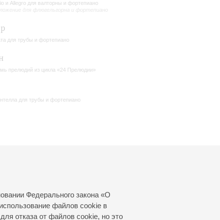
io и Allegro для валторны и фортепиано
ложение для флюгельгорна и фортепиано
ер
та для трубы и фортепиано
н
мь прелюдий из цикла «24 Прелюдии»
нтелла для трубы и фортепиано
новании Федерального закона «О
использование файлов cookie в
для отказа от файлов cookie, но это