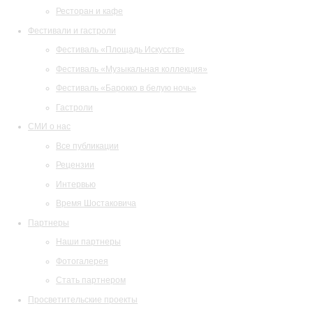
Ресторан и кафе
Фестивали и гастроли
Фестиваль «Площадь Искусств»
Фестиваль «Музыкальная коллекция»
Фестиваль «Барокко в белую ночь»
Гастроли
СМИ о нас
Все публикации
Рецензии
Интервью
Время Шостаковича
Партнеры
Наши партнеры
Фотогалерея
Стать партнером
Просветительские проекты