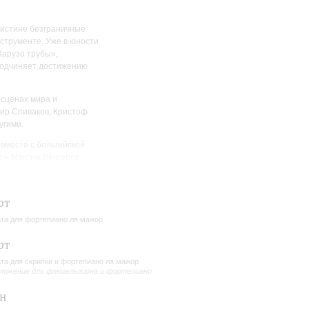
оистине безграничные
струменте. Уже в юности
Карузо трубы»,
подчиняет достижению
 сценах мира и
ир Спиваков, Кристоф
угими.
вместе с бельгийской
 – Максим Венгеров,
овский, Марта Аргерих и
рт
гельгорна и фортепиано
та для фортепиано ля мажор
рт
та для скрипки и фортепиано ля мажор
ложение для флюгельгорна и фортепиано
н