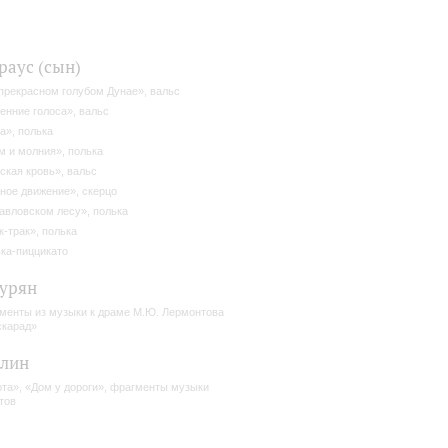
раус (сын)
прекрасном голубом Дунае», вальс
енние голоса», вальс
а», полька
м и молния», полька
ская кровь», вальс
ное движение», скерцо
авловском лесу», полька
к-трак», полька
ка-пиццикато
урян
менты из музыки к драме М.Ю. Лермонтова
карад»
илин
та», «Дом у дороги», фрагменты музыки
тов