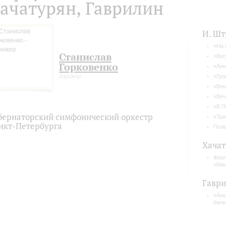
ачатурян, Гаврилин
И. Шт
«На 
Станислав
«Вес
Горковенко
«Анн
дирижер
«Гро
«Вен
«Веч
«В П
бернаторский симфонический оркестр
«Три
нкт-Петербурга
Поль
Хачат
Фраг
«Мас
Гавр
«Аню
бале