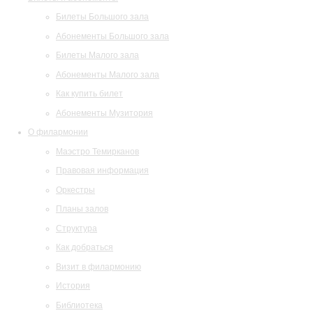
Билеты Большого зала
Абонементы Большого зала
Билеты Малого зала
Абонементы Малого зала
Как купить билет
Абонементы Музитория
О филармонии
Маэстро Темирканов
Правовая информация
Оркестры
Планы залов
Структура
Как добраться
Визит в филармонию
История
Библиотека