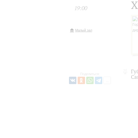
Х
19:00
Малый зал
Гу
Поделиться:
Са