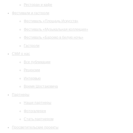
Ресторан и кафе
Фестивали и гастроли
Фестиваль «Площадь Искусств»
Фестиваль «Музыкальная коллекция»
Фестиваль «Барокко в белую ночь»
Гастроли
СМИ о нас
Все публикации
Рецензии
Интервью
Время Шостаковича
Партнеры
Наши партнеры
Фотогалерея
Стать партнером
Просветительские проекты