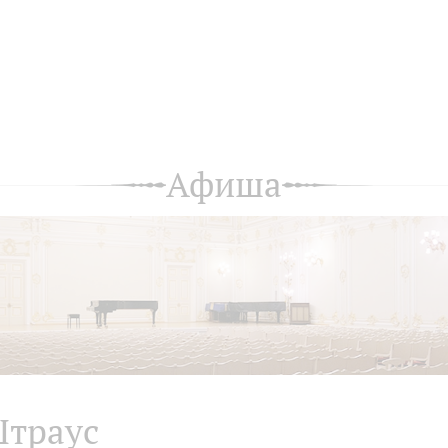
Афиша
траус