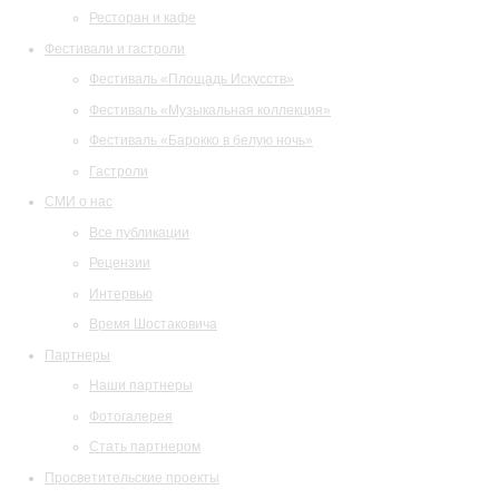
Ресторан и кафе
Фестивали и гастроли
Фестиваль «Площадь Искусств»
Фестиваль «Музыкальная коллекция»
Фестиваль «Барокко в белую ночь»
Гастроли
СМИ о нас
Все публикации
Рецензии
Интервью
Время Шостаковича
Партнеры
Наши партнеры
Фотогалерея
Стать партнером
Просветительские проекты