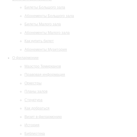
Билеты Большого зала
Абонементы Большого зала
Билеты Малого зала
Абонементы Малого зала
Как купить билет
Абонементы Музитория
О филармонии
Маэстро Темирканов
Правовая информация
Оркестры
Планы залов
Структура
Как добраться
Визит в филармонию
История
Библиотека