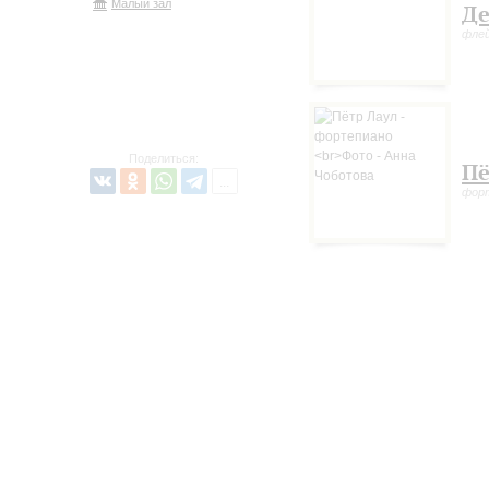
Малый зал
Де
фле
Поделиться:
Пё
фор