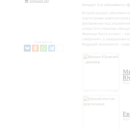
Большой зал
Концерт 5-го абонемента «
В
Второй концерт абонемента,
партитурами композиторов-
филармонии под управление
опере Отто Николаи «Виндз
Ференца Листа (солист – пр
симфония», в завершении ко
Поделиться:
Ведущий абонемента – изве
М
Ю
дири
Ев
фор