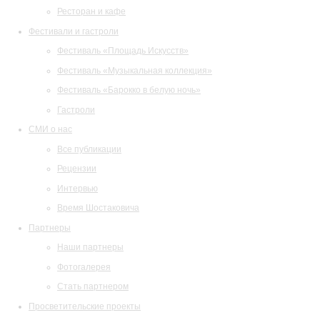
Ресторан и кафе
Фестивали и гастроли
Фестиваль «Площадь Искусств»
Фестиваль «Музыкальная коллекция»
Фестиваль «Барокко в белую ночь»
Гастроли
СМИ о нас
Все публикации
Рецензии
Интервью
Время Шостаковича
Партнеры
Наши партнеры
Фотогалерея
Стать партнером
Просветительские проекты