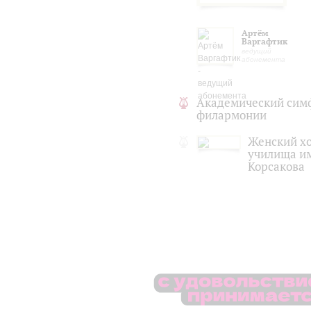
Артём
Варгафтик
ведущий
абонемента
Академический сим
филармонии
Женский х
училища им
Корсакова