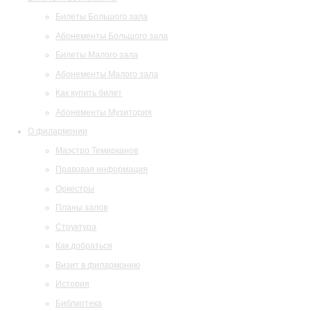
Билеты Большого зала
Абонементы Большого зала
Билеты Малого зала
Абонементы Малого зала
Как купить билет
Абонементы Музитория
О филармонии
Маэстро Темирканов
Правовая информация
Оркестры
Планы залов
Структура
Как добраться
Визит в филармонию
История
Библиотека