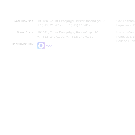
Большой зал:
191186, Санкт-Петербург, Михайловская ул., 2
Часы работы
+7 (812) 240-01-00, +7 (812) 240-01-80
Перерыв с 1
Малый зал:
191011, Санкт-Петербург, Невский пр., 30
Часы работы
+7 (812) 240-01-00, +7 (812) 240-01-70
Перерыв с 1
Вопросы на
Напишите нам:
MAX