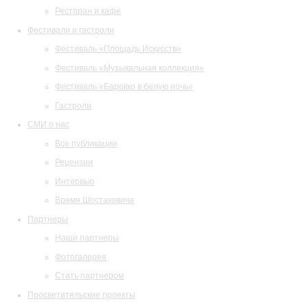
Ресторан и кафе
Фестивали и гастроли
Фестиваль «Площадь Искусств»
Фестиваль «Музыкальная коллекция»
Фестиваль «Барокко в белую ночь»
Гастроли
СМИ о нас
Все публикации
Рецензии
Интервью
Время Шостаковича
Партнеры
Наши партнеры
Фотогалерея
Стать партнером
Просветительские проекты