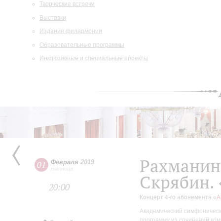
Творческие встречи
Выставки
Издания филармонии
Образовательные программы
Инклюзивные и специальные проекты
Рахманино
Февраля
2019
01
пятница
Скрябин. 
20:00
Концерт 4-го абонемента «
А
Академический симфоническ
программу из сочинений ком