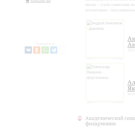
Большой зал
манер – стали символами муз
коллективом – прославленн
А
Ан
Поделиться:
дир
Ал
Як
фор
Академический сим
филармонии