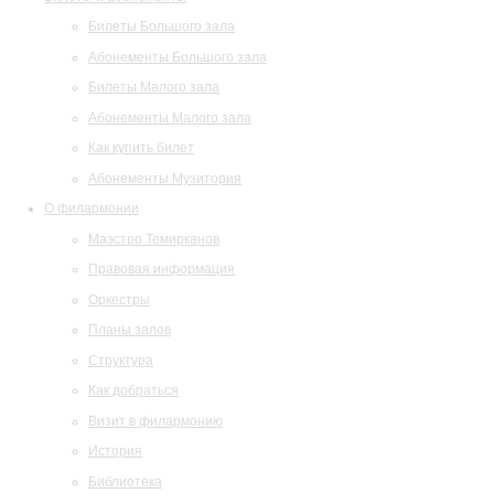
Билеты Большого зала
Абонементы Большого зала
Билеты Малого зала
Абонементы Малого зала
Как купить билет
Абонементы Музитория
О филармонии
Маэстро Темирканов
Правовая информация
Оркестры
Планы залов
Структура
Как добраться
Визит в филармонию
История
Библиотека