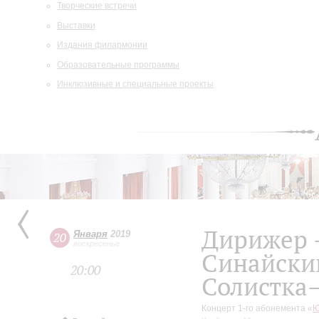
Творческие встречи
Выставки
Издания филармонии
Образовательные программы
Инклюзивные и специальные проекты
Дирижер 
Января
2019
20
воскресенье
Синайски
20:00
Солистка–
Концерт 1-го абонемента «
Ю