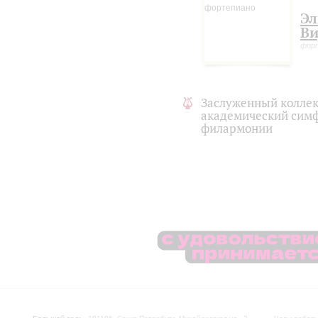
игры. Сочинение, созданное
Эл
его обширном наследии.
Ви
фор
Заслуженный коллек
академический симф
филармонии