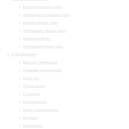
Билеты Большого зала
Абонементы Большого зала
Билеты Малого зала
Абонементы Малого зала
Как купить билет
Абонементы Музитория
О филармонии
Маэстро Темирканов
Правовая информация
Оркестры
Планы залов
Структура
Как добраться
Визит в филармонию
История
Библиотека