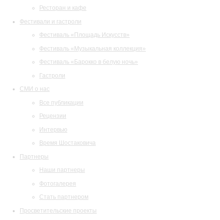
Ресторан и кафе
Фестивали и гастроли
Фестиваль «Площадь Искусств»
Фестиваль «Музыкальная коллекция»
Фестиваль «Барокко в белую ночь»
Гастроли
СМИ о нас
Все публикации
Рецензии
Интервью
Время Шостаковича
Партнеры
Наши партнеры
Фотогалерея
Стать партнером
Просветительские проекты