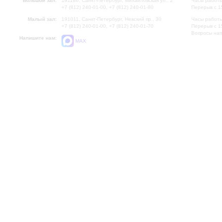
Большой зал:
191186, Санкт-Петербург, Михайловская ул., 2
Часы работы
+7 (812) 240-01-00, +7 (812) 240-01-80
Перерыв с 1
Малый зал:
191011, Санкт-Петербург, Невский пр., 30
Часы работы
+7 (812) 240-01-00, +7 (812) 240-01-70
Перерыв с 1
Вопросы на
Напишите нам:
MAX