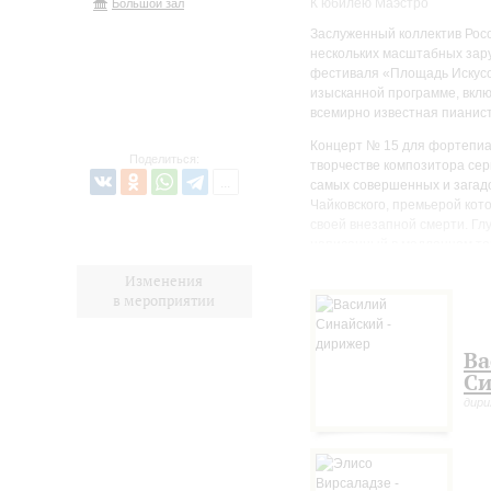
К юбилею Маэстро
Большой зал
Заслуженный коллектив Рос
нескольких масштабных зар
фестиваля «Площадь Искусс
изысканной программе, вклю
всемирно известная пианис
Концерт № 15 для фортепиа
Поделиться:
творчестве композитора сер
самых совершенных и загад
Чайковского, премьерой кот
своей внезапной смерти. Гл
написанный в медленном тем
целом – эмоционально насы
Изменения
традицией, в полной мере в
в мероприятии
Первая «Классическая» сим
Петрограде в апреле 1918-г
Ва
прошлого века, и тем, кто 
Прокофьеву репутацию enfant
Си
Композитор создал партитур
дир
обусловлены новыми эстети
примеров неоклассицизма –
с узнаваемыми моделями му
остроумие и изящество, на 