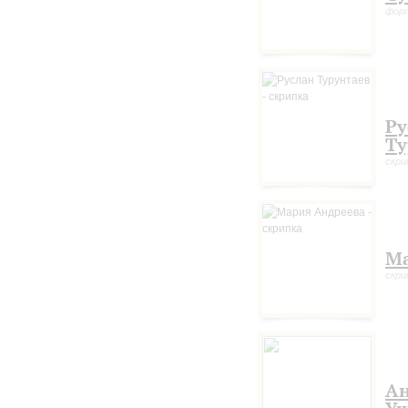
форт
Ру
Ту
скри
Ма
скри
Ан