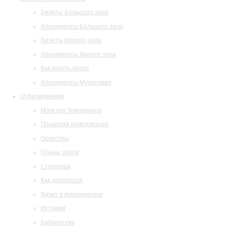
Билеты Большого зала
Абонементы Большого зала
Билеты Малого зала
Абонементы Малого зала
Как купить билет
Абонементы Музитория
О филармонии
Маэстро Темирканов
Правовая информация
Оркестры
Планы залов
Структура
Как добраться
Визит в филармонию
История
Библиотека