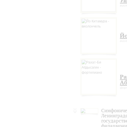
Уш
виол
Йо
виол
Ра
Аб
форт
Симфониче
Ленинград
государств
филармони