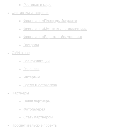
Ресторан и кафе
Фестивали и гастроли
Фестиваль «Площадь Искусств»
Фестиваль «Музыкальная коллекция»
Фестиваль «Барокко в белую ночь»
Гастроли
СМИ о нас
Все публикации
Рецензии
Интервью
Время Шостаковича
Партнеры
Наши партнеры
Фотогалерея
Стать партнером
Просветительские проекты