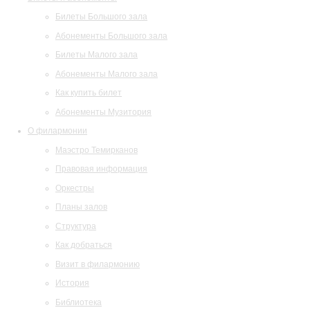
Билеты Большого зала
Абонементы Большого зала
Билеты Малого зала
Абонементы Малого зала
Как купить билет
Абонементы Музитория
О филармонии
Маэстро Темирканов
Правовая информация
Оркестры
Планы залов
Структура
Как добраться
Визит в филармонию
История
Библиотека