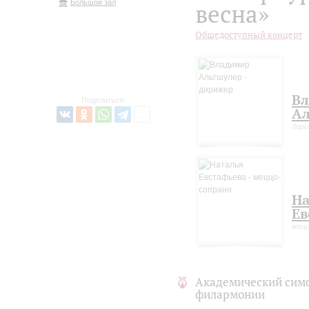
Большой зал
весна»
Общедоступный концерт
В
Поделиться:
Ал
дир
На
Ев
мецц
Академический сим
филармонии