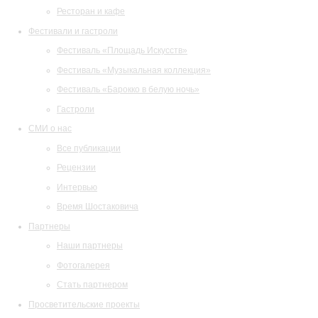
Ресторан и кафе
Фестивали и гастроли
Фестиваль «Площадь Искусств»
Фестиваль «Музыкальная коллекция»
Фестиваль «Барокко в белую ночь»
Гастроли
СМИ о нас
Все публикации
Рецензии
Интервью
Время Шостаковича
Партнеры
Наши партнеры
Фотогалерея
Стать партнером
Просветительские проекты