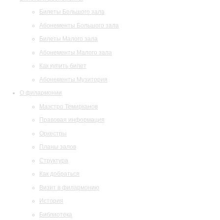
Билеты Большого зала
Абонементы Большого зала
Билеты Малого зала
Абонементы Малого зала
Как купить билет
Абонементы Музитория
О филармонии
Маэстро Темирканов
Правовая информация
Оркестры
Планы залов
Структура
Как добраться
Визит в филармонию
История
Библиотека