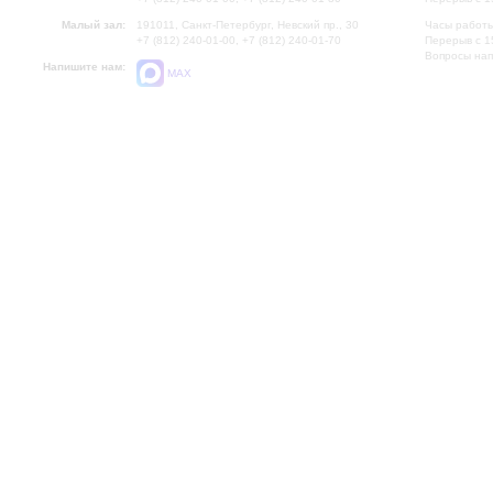
Малый зал:
191011, Санкт-Петербург, Невский пр., 30
Часы работы
+7 (812) 240-01-00, +7 (812) 240-01-70
Перерыв с 1
Вопросы на
Напишите нам:
MAX