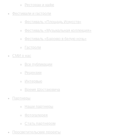
Ресторан и кафе
Фестивали и гастроли
Фестиваль «Площадь Искусств»
Фестиваль «Музыкальная коллекция»
Фестиваль «Барокко в белую ночь»
Гастроли
СМИ о нас
Все публикации
Рецензии
Интервью
Время Шостаковича
Партнеры
Наши партнеры
Фотогалерея
Стать партнером
Просветительские проекты