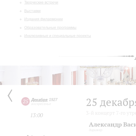
Творческие встречи
Выставки
Издания филармонии
Образовательные программы
Инклюзивные и специальные проекты
25 декабр
Декабря
1927
25
воскресенье
3-й концерт 7-го ут
13:00
Александр Вас
дирижер