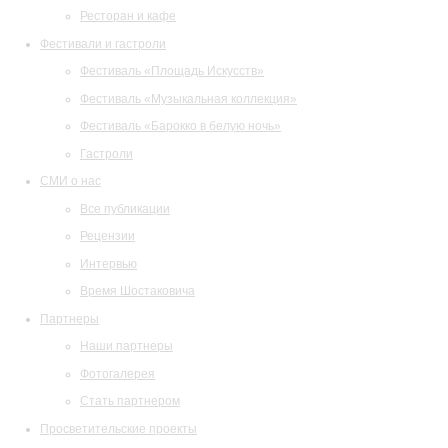
Ресторан и кафе
Фестивали и гастроли
Фестиваль «Площадь Искусств»
Фестиваль «Музыкальная коллекция»
Фестиваль «Барокко в белую ночь»
Гастроли
СМИ о нас
Все публикации
Рецензии
Интервью
Время Шостаковича
Партнеры
Наши партнеры
Фотогалерея
Стать партнером
Просветительские проекты