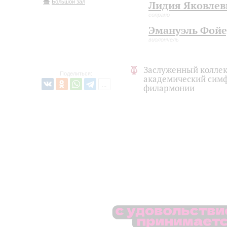
Большой зал
Лидия Яковлев
сопрано
Эмануэль Фой
виолончель
Заслуженный коллек
Поделиться:
академический симф
филармонии