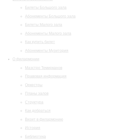
Билеты Большого зала
Абонементы Большого зала
Билеты Малого зала
Абонементы Малого зала
Как купить билет
Абонементы Музитория
О филармонии
Маэстро Темирканов
Правовая информация
Оркестры
Планы залов
Структура
Как добраться
Визит в филармонию
История
Библиотека