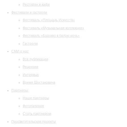
Ресторан и кафе
Фестивали и гастроли
Фестиваль «Площадь Искусств»
Фестиваль «Музыкальная коллекция»
Фестиваль «Барокко в белую ночь»
Гастроли
СМИ о нас
Все публикации
Рецензии
Интервью
Время Шостаковича
Партнеры
Наши партнеры
Фотогалерея
Стать партнером
Просветительские проекты