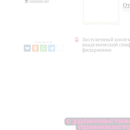
Большой зал
От
дири
Заслуженный коллек
Поделиться:
академический симф
филармонии