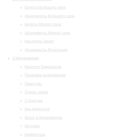
Билеты Большого зала
Абонементы Большого зала
Билеты Малого зала
Абонементы Малого зала
Как купить билет
Абонементы Музитория
О филармонии
Маэстро Темирканов
Правовая информация
Оркестры
Планы залов
Структура
Как добраться
Визит в филармонию
История
Библиотека