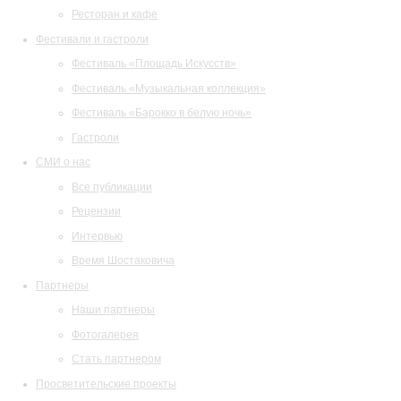
Ресторан и кафе
Фестивали и гастроли
Фестиваль «Площадь Искусств»
Фестиваль «Музыкальная коллекция»
Фестиваль «Барокко в белую ночь»
Гастроли
СМИ о нас
Все публикации
Рецензии
Интервью
Время Шостаковича
Партнеры
Наши партнеры
Фотогалерея
Стать партнером
Просветительские проекты