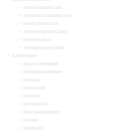
Билеты Большого зала
Абонементы Большого зала
Билеты Малого зала
Абонементы Малого зала
Как купить билет
Абонементы Музитория
О филармонии
Маэстро Темирканов
Правовая информация
Оркестры
Планы залов
Структура
Как добраться
Визит в филармонию
История
Библиотека