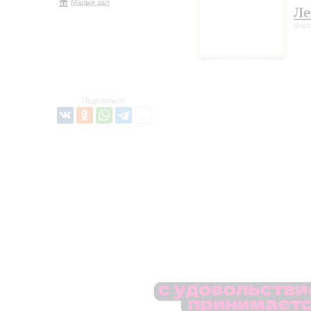
Малый зал
Ле
фор
Поделиться: