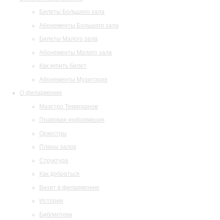
Билеты Большого зала
Абонементы Большого зала
Билеты Малого зала
Абонементы Малого зала
Как купить билет
Абонементы Музитория
О филармонии
Маэстро Темирканов
Правовая информация
Оркестры
Планы залов
Структура
Как добраться
Визит в филармонию
История
Библиотека