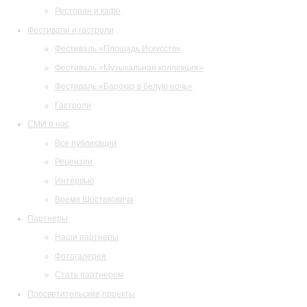
Ресторан и кафе
Фестивали и гастроли
Фестиваль «Площадь Искусств»
Фестиваль «Музыкальная коллекция»
Фестиваль «Барокко в белую ночь»
Гастроли
СМИ о нас
Все публикации
Рецензии
Интервью
Время Шостаковича
Партнеры
Наши партнеры
Фотогалерея
Стать партнером
Просветительские проекты