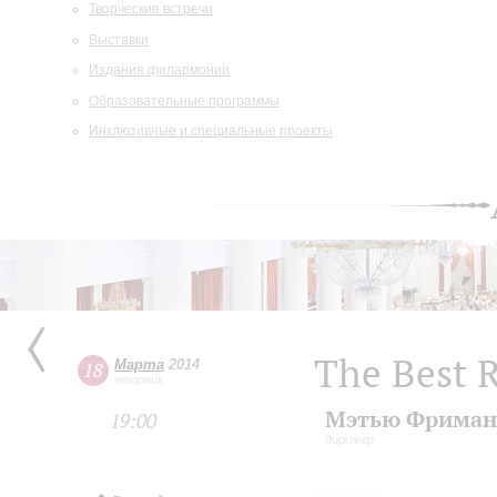
Творческие встречи
Выставки
Издания филармонии
Образовательные программы
Инклюзивные и специальные проекты
The Best R
Марта
2014
18
вторник
Мэтью Фриман
19:00
дирижер