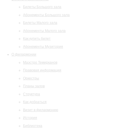
Билеты Большого зала
Абонементы Большого зала
Билеты Малого зала
Абонементы Малого зала
Как купить билет
Абонементы Музитория
О филармонии
Маэстро Темирканов
Правовая информация
Оркестры
Планы залов
Структура
Как добраться
Визит в филармонию
История
Библиотека