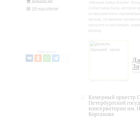
Большой зал
«Музыка семьи Бахов». Конц
Себастьяна Баха, которое м
QR-код события
из музыкантов и скромнейший
музыка, по мнению професс
прошлое и настоящее, зада
вперед.
Поделиться:
Да
За
орга
Камерный оркестр С
Петербургской госу
консерватории им. Н
Корсакова