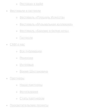
Ресторан и кафе
Фестивали и гастроли
Фестиваль «Площадь Искусств»
Фестиваль «Музыкальная коллекция»
Фестиваль «Барокко в белую ночь»
Гастроли
СМИ о нас
Все публикации
Рецензии
Интервью
Время Шостаковича
Партнеры
Наши партнеры
Фотогалерея
Стать партнером
Просветительские проекты