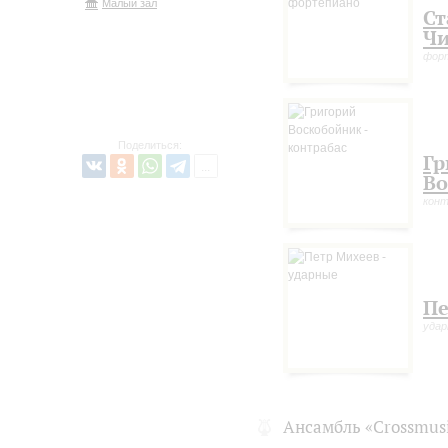
Малый зал
Ст
Чи
фор
Поделиться:
Гр
Во
конт
Пе
уда
Ансамбль «Crossmus