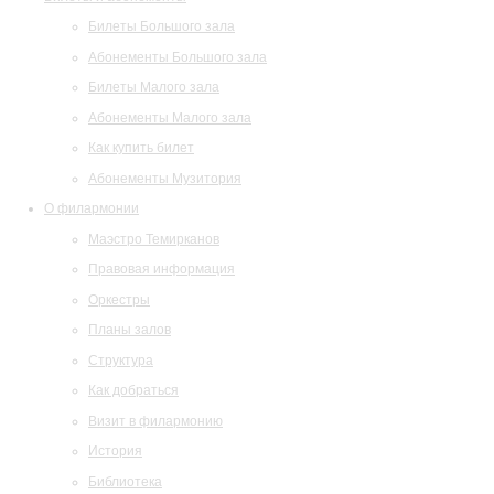
Билеты Большого зала
Абонементы Большого зала
Билеты Малого зала
Абонементы Малого зала
Как купить билет
Абонементы Музитория
О филармонии
Маэстро Темирканов
Правовая информация
Оркестры
Планы залов
Структура
Как добраться
Визит в филармонию
История
Библиотека