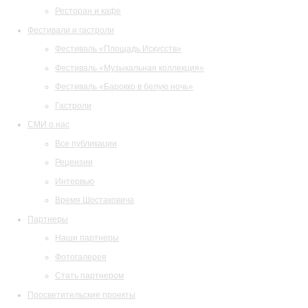
Ресторан и кафе
Фестивали и гастроли
Фестиваль «Площадь Искусств»
Фестиваль «Музыкальная коллекция»
Фестиваль «Барокко в белую ночь»
Гастроли
СМИ о нас
Все публикации
Рецензии
Интервью
Время Шостаковича
Партнеры
Наши партнеры
Фотогалерея
Стать партнером
Просветительские проекты