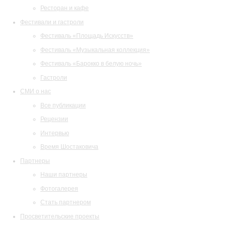
Ресторан и кафе
Фестивали и гастроли
Фестиваль «Площадь Искусств»
Фестиваль «Музыкальная коллекция»
Фестиваль «Барокко в белую ночь»
Гастроли
СМИ о нас
Все публикации
Рецензии
Интервью
Время Шостаковича
Партнеры
Наши партнеры
Фотогалерея
Стать партнером
Просветительские проекты