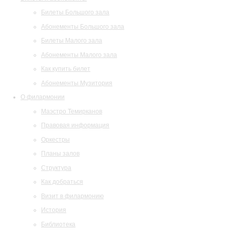
Билеты Большого зала
Абонементы Большого зала
Билеты Малого зала
Абонементы Малого зала
Как купить билет
Абонементы Музитория
О филармонии
Маэстро Темирканов
Правовая информация
Оркестры
Планы залов
Структура
Как добраться
Визит в филармонию
История
Библиотека