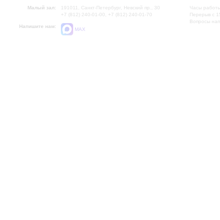
Малый зал:
191011, Санкт-Петербург, Невский пр., 30
Часы работы
+7 (812) 240-01-00, +7 (812) 240-01-70
Перерыв с 1
Вопросы на
Напишите нам:
MAX