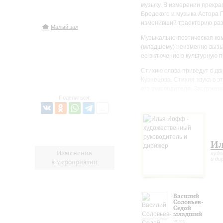
музыку. В измерении прекра
Бродского и музыка Астора 
изменивший траекторию разв
Малый зал
Музыкально-поэтическая ко
(младшему) неизменно вызыв
ее включение в культурную 
Стихию слова приведут в дв
Кузнецова. Стихия звука в 
его руководителя, Заслужен
Поделиться:
И
Изменения
худо
и ди
в мероприятии
Василий
Соловьев-
Седой
младший
чтец